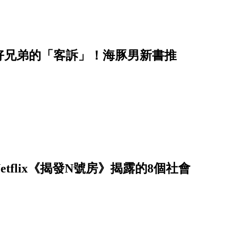
好兄弟的「客訴」！海豚男新書推
flix《揭發N號房》揭露的8個社會