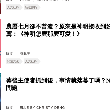
人文社科
精選書摘
農曆七月卻不普渡？原來是神明接收到
薦：《神明怎麽那麽可愛！》
撰文
海豚男
閱讀文化
人文社科
幕後主使者抓到後，事情就落幕了嗎？Net
問題
撰文
ELLE BY CHRISTY DENG