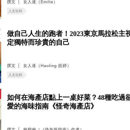
撰文
女人迷（Emilie）
人文社科
做自己人生的跑者！2023東京馬拉松
定獨特而珍貴的自己
撰文
女人迷（Haoting 皓婷）
人文社科
如何在海產店點上一桌好菜？48種吃過
愛的海味指南《怪奇海產店》
撰文
林楷倫（《偽魚販指南》作者）