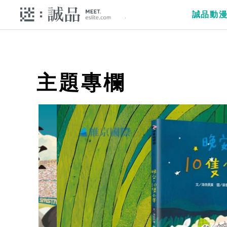
誠品動
主題專欄