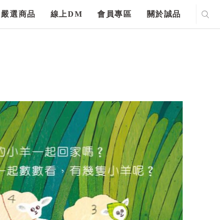
嚴選商品
線上DM
會員專區
關於誠品