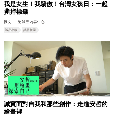
我是女生！我驕傲！台灣女孩日：一起
撕掉標籤
撰文
迷誠品內容中心
誠品專欄
誠品新聞
誠實面對自我和那些創作：走進安哲的
繪畫裡