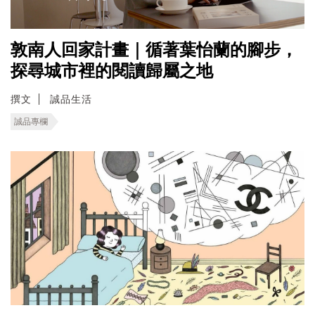
敦南人回家計畫｜循著葉怡蘭的腳步，
探尋城市裡的閱讀歸屬之地
撰文
誠品生活
誠品專欄