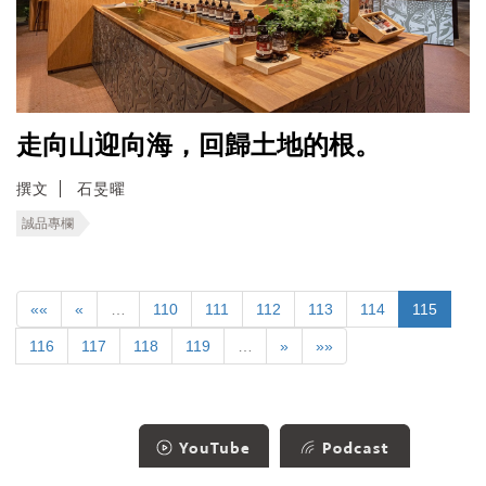
走向山迎向海，回歸土地的根。
撰文
石旻曜
誠品專欄
««
«
…
110
111
112
113
114
115
116
117
118
119
…
»
»»