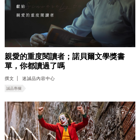
親愛的重度閱讀者；諾貝爾文學獎書
單，你都讀過了嗎
撰文
迷誠品內容中心
誠品專欄