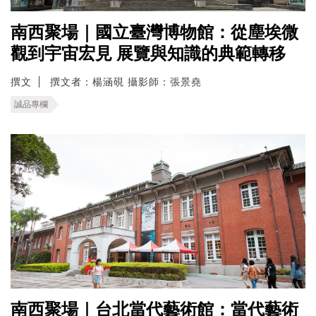
南西聚場｜國立臺灣博物館：從塵埃微
觀到宇宙宏見 展覽與知識的典範轉移
撰文
撰文者：楊涵硯 攝影師：張景堯
誠品專欄
南西聚場｜台北當代藝術館：當代藝術