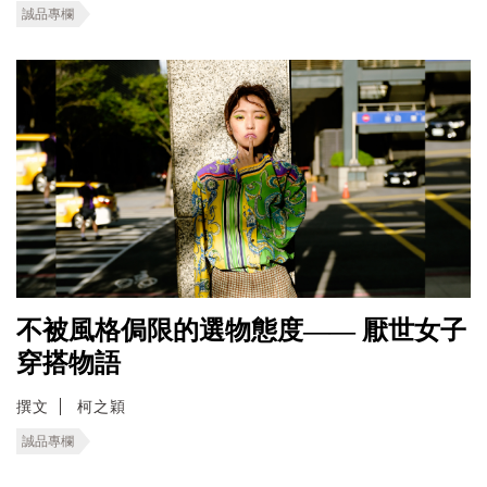
誠品專欄
不被風格侷限的選物態度—— 厭世女子
穿搭物語
撰文
柯之穎
誠品專欄