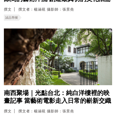
撰文
撰文者：楊涵硯 攝影師：張景堯
誠品專欄
南西聚場｜光點台北：純白洋樓裡的映
畫記事 當藝術電影走入日常的嶄新交織
撰文
撰文者：楊涵硯 攝影師：張景堯