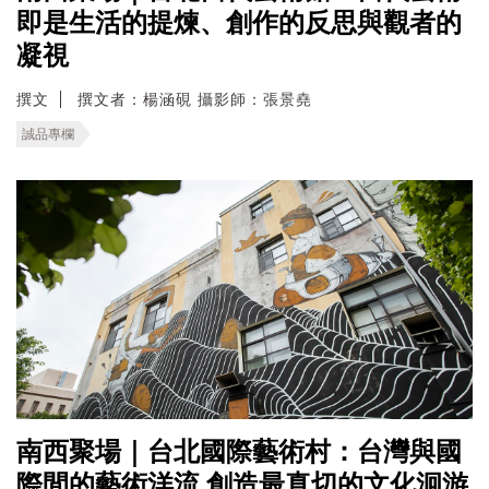
即是生活的提煉、創作的反思與觀者的
凝視
撰文
撰文者：楊涵硯 攝影師：張景堯
誠品專欄
南西聚場｜台北國際藝術村：台灣與國
際間的藝術洋流 創造最真切的文化洄游