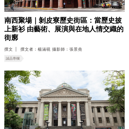
南西聚場｜剝皮寮歷史街區：當歷史披
上新衫 由藝術、展演與在地人情交織的
街廓
撰文
撰文者：楊涵硯 攝影師：張景堯
誠品專欄