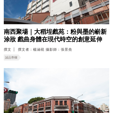
南西聚場｜大稻埕戲苑：粉與墨的嶄新
涂妝 戲曲身體在現代時空的創意延伸
撰文
撰文者：楊涵硯 攝影師：張景堯
誠品專欄