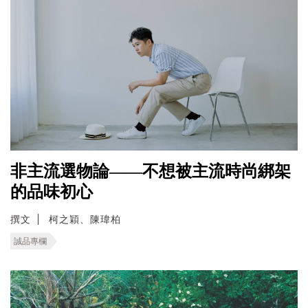
非主流選物論——不想被主流時尚綁架
的品味初心
撰文
柯之穎、陳瑋柏
誠品專欄