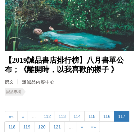
【2019誠品書店排行榜】八月書單公
布；《離開時，以我喜歡的樣子 》
撰文
迷誠品內容中心
誠品專欄
««
«
…
112
113
114
115
116
117
118
119
120
121
…
»
»»