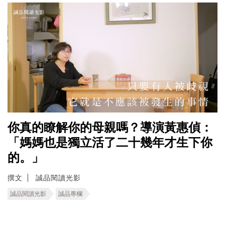
你真的瞭解你的母親嗎？導演黃惠偵：
「媽媽也是獨立活了二十幾年才生下你
的。」
撰文
誠品閱讀光影
誠品閱讀光影
誠品專欄