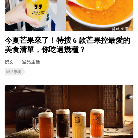
今夏芒果來了！特搜 6 款芒果控最愛的
美食清單，你吃過幾種？
撰文
誠品生活
誠品專欄