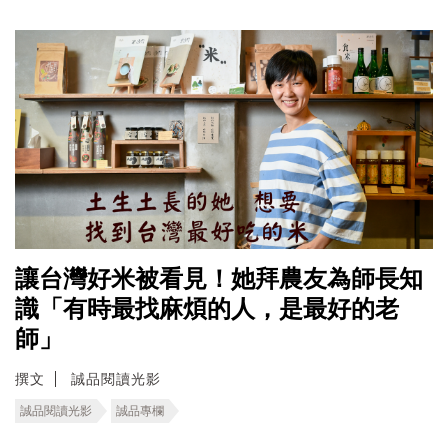
讓台灣好米被看見！她拜農友為師長知
識「有時最找麻煩的人，是最好的老
師」
撰文
誠品閱讀光影
誠品閱讀光影
誠品專欄