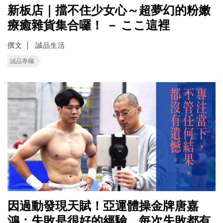
新板店｜擋不住少女心～超夢幻的粉嫩
療癒雜貨集合囉！ － ここ這裡
撰文
誠品生活
誠品專欄
因過動發現天賦！亞運體操金牌唐嘉
鴻：失敗是很好的經驗，每次失敗都有