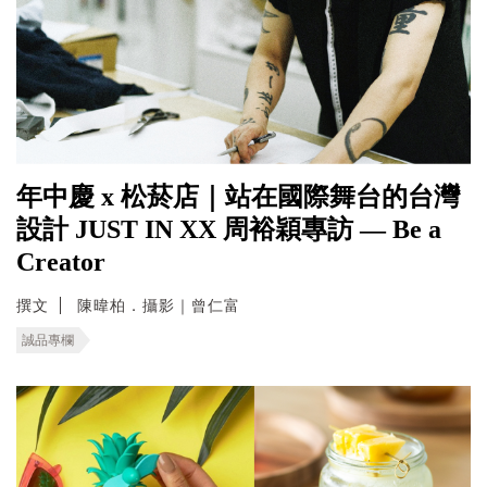
年中慶 x 松菸店｜站在國際舞台的台灣
設計 JUST IN XX 周裕穎專訪 — Be a
Creator
撰文
陳暐柏．攝影｜曾仁富
誠品專欄