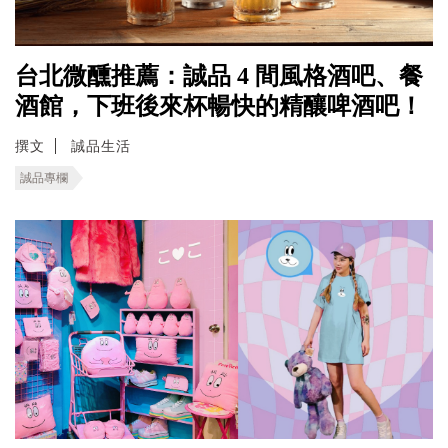
台北微醺推薦：誠品 4 間風格酒吧、餐
酒館，下班後來杯暢快的精釀啤酒吧！
撰文
誠品生活
誠品專欄