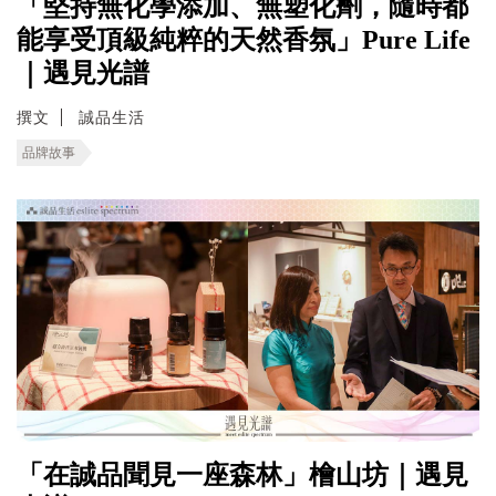
「堅持無化學添加、無塑化劑，隨時都
能享受頂級純粹的天然香氛」Pure Life
｜遇見光譜
撰文
誠品生活
品牌故事
「在誠品聞見一座森林」檜山坊｜遇見