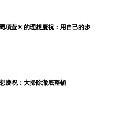
✷周項萱✷ 的理想慶祝：用自己的步
理想慶祝：大掃除澈底整頓