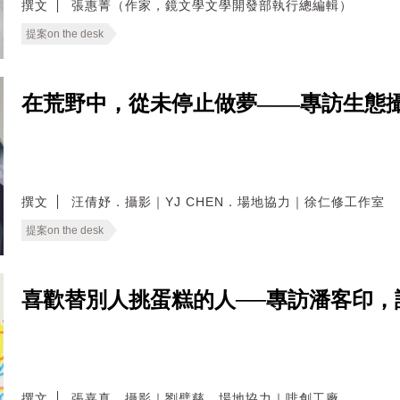
撰文
張惠菁（作家，鏡文學文學開發部執行總編輯）
提案on the desk
在荒野中，從未停止做夢——專訪生態
撰文
汪倩妤．攝影｜YJ CHEN．場地協力｜徐仁修工作室
提案on the desk
喜歡替別人挑蛋糕的人──專訪潘客印，
撰文
張嘉真．攝影｜劉璧慈．場地協力｜啡創工廠