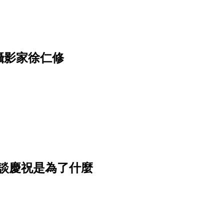
攝影家徐仁修
談慶祝是為了什麼