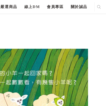
嚴選商品
線上DM
會員專區
關於誠品