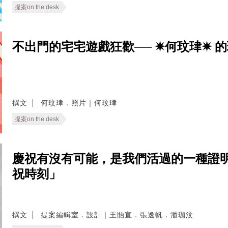
提案on the desk
不出門的宅宅遊戲狂歡── ✷何玟珒✷ 
撰文
何玟珒．照片｜何玟珒
提案on the desk
慶祝有沒有可能，是我們活過的一種證明
祝時刻」
撰文
提案編輯室．設計｜王貽宣．張逸帆．潘珈汶