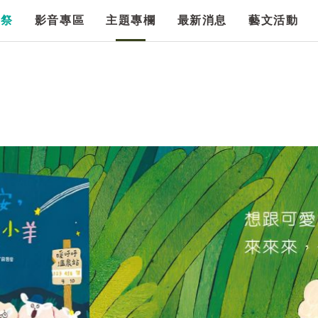
漫祭
影音專區
主題專欄
最新消息
藝文活動