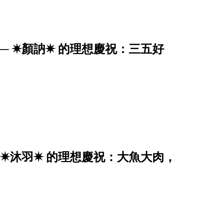
 ✷顏訥✷ 的理想慶祝：三五好
 ✷沐羽✷ 的理想慶祝：大魚大肉，