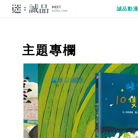
誠品動
主題專欄