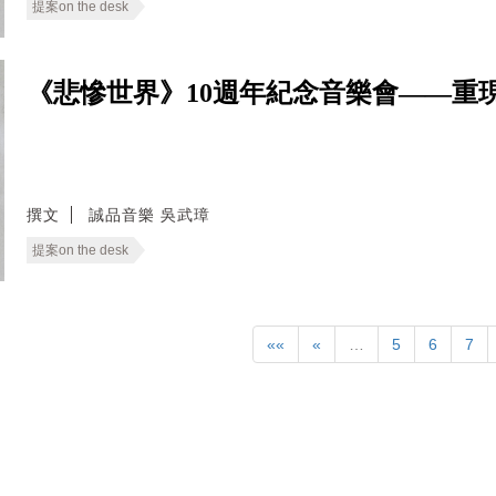
提案on the desk
《悲慘世界》10週年紀念音樂會——重
撰文
誠品音樂 吳武璋
提案on the desk
««
«
…
5
6
7