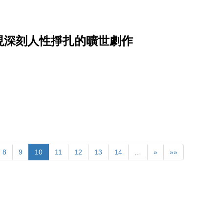
現深刻人性掙扎的曠世劇作
8
9
10
11
12
13
14
…
»
»»