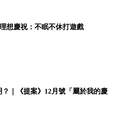
的理想慶祝：不眠不休打遊戲
？｜《提案》12月號「屬於我的慶