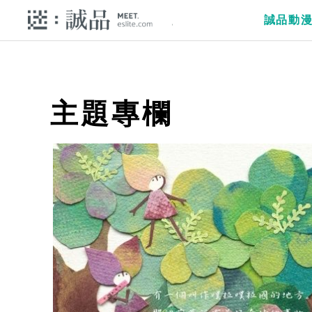
誠品動
主題專欄