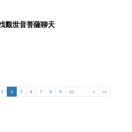
找觀世音菩薩聊天
3
4
5
6
7
8
9
10
…
»
»»