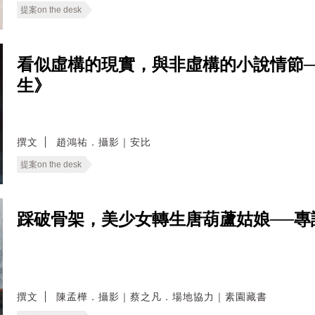
提案on the desk
看似虛構的現實，與非虛構的小說情節
生》
撰文
趙鴻祐．攝影｜安比
提案on the desk
踩破骨架，美少女轉生唐葫蘆姑娘──
撰文
陳孟樺．攝影｜蔡之凡．場地協力｜素園藏書