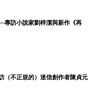
──專訪小說家劉梓潔與新作《再
專訪（不正規的）迷信創作者陳貞元