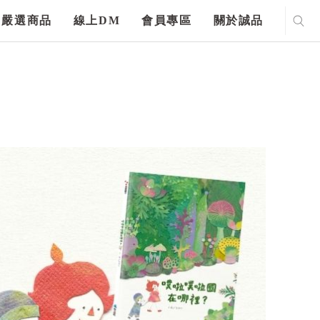
嚴選商品
線上DM
會員專區
關於誠品