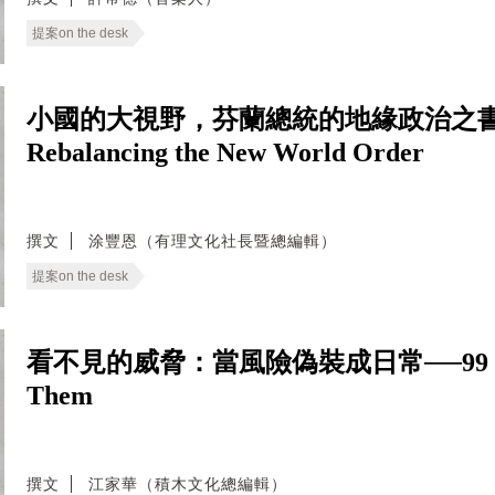
提案on the desk
小國的大視野，芬蘭總統的地緣政治之書──The T
Rebalancing the New World Order
撰文
涂豐恩（有理文化社長暨總編輯）
提案on the desk
看不見的威脅：當風險偽裝成日常──99 Ways to
Them
撰文
江家華（積木文化總編輯）