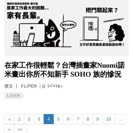
在家工作很輕鬆？台灣插畫家Nuomi諾
米畫出你所不知新手 SOHO 族的慘況
撰文
FLiPER（云 ʕ•͡-•ʔฅ）
人文社科
«
1
2
3
4
5
6
7
8
9
10
…
»
»»