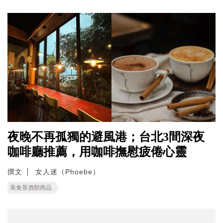
夜晚不再孤獨的避風港；台北3間深夜
咖啡廳推薦，用咖啡撫慰疲倦心靈
撰文
女人迷（Phoebe）
美食茶酒類商品