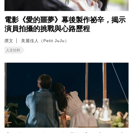
電影《愛的噩夢》幕後製作祕辛，揭示
演員拍攝的挑戰與心路歷程
撰文
美麗佳人（Petit JuJu）
人文社科