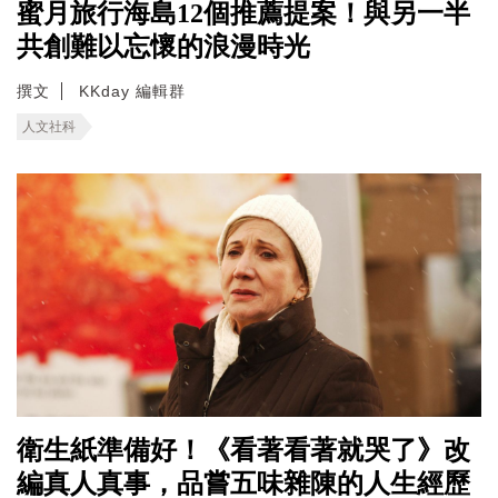
蜜月旅行海島12個推薦提案！與另一半
共創難以忘懷的浪漫時光
撰文
KKday 編輯群
人文社科
衛生紙準備好！《看著看著就哭了》改
編真人真事，品嘗五味雜陳的人生經歷