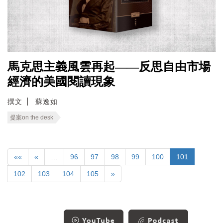
馬克思主義風雲再起——反思自由市場
經濟的美國閱讀現象
撰文
蘇逸如
提案on the desk
««
«
…
96
97
98
99
100
101
102
103
104
105
»