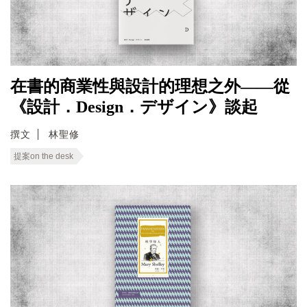
在書的商業性與設計的理想之外——從
《設計．Design．デザイン》談起
撰文
林聖修
提案on the desk