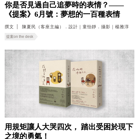
你是否見過自己追夢時的表情？——
《提案》6月號：夢想的一百種表情
撰文
陳夏民（客座主編）．設計｜童怡靜．攝影｜楊雅淳
提案on the desk
用規矩讓人大哭四次， 踏出受困於現下
之境的勇氣！