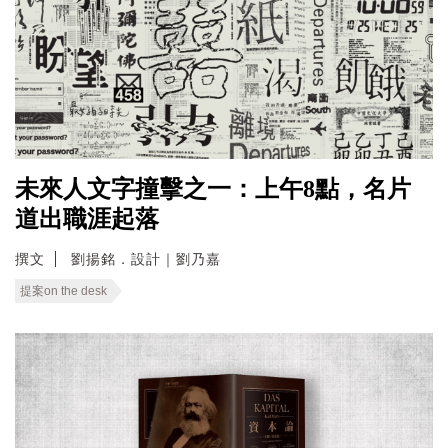
未來人文字撞擊之一：上午8點，名片
道出職涯起落
撰文
劉揚銘．設計｜劉乃嘉
提案on the desk