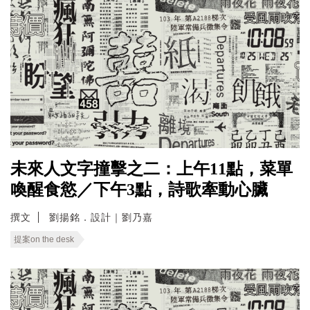
未來人文字撞擊之二：上午11點，菜單
喚醒食慾／下午3點，詩歌牽動心臟
撰文
劉揚銘．設計｜劉乃嘉
提案on the desk