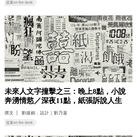
提案on the desk
未來人文字撞擊之三：晚上8點，小說
奔湧情慾／深夜11點，紙張訴說人生
撰文
劉揚銘．設計｜劉乃嘉
提案on the desk