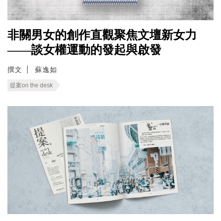
非關男女的創作直觀聚焦文壇新女力
——談女權運動的發起與啟發
撰文
蘇逸如
提案on the desk