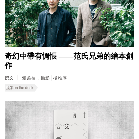
奇幻中帶有惆悵 ——范氏兄弟的繪本創
作
撰文
賴柔蒨．攝影│楊雅淳
提案on the desk