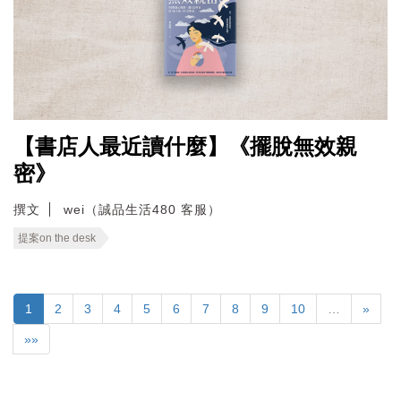
【書店人最近讀什麼】《擺脫無效親
密》
撰文
wei（誠品生活480 客服）
提案on the desk
1
2
3
4
5
6
7
8
9
10
…
»
»»