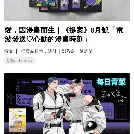
愛，因漫畫而生｜《提案》8月號「電
波發送♡心動的漫畫時刻」
撰文
提案編輯室．設計｜劉乃嘉．陳庭佑
提案on the desk