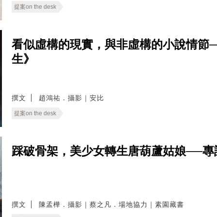
提案on the desk
看似虛構的現實，與非虛構的小說情節
生》
撰文
趙鴻祐．攝影｜安比
提案on the desk
踩破骨架，美少女轉生唐葫蘆姑娘──
撰文
陳孟樺．攝影｜蔡之凡．場地協力｜素園藏書