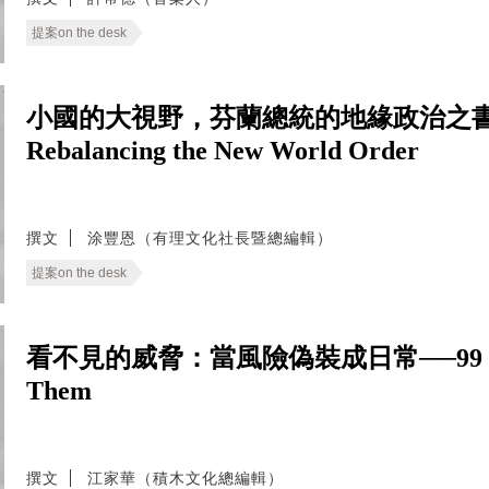
提案on the desk
小國的大視野，芬蘭總統的地緣政治之書──The T
Rebalancing the New World Order
撰文
涂豐恩（有理文化社長暨總編輯）
提案on the desk
看不見的威脅：當風險偽裝成日常──99 Ways to
Them
撰文
江家華（積木文化總編輯）