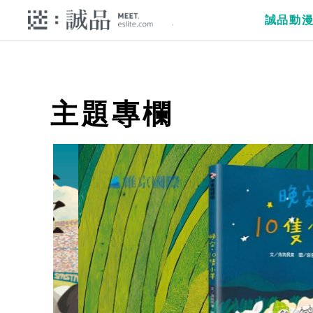
誠品動
主題專欄