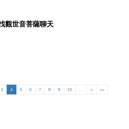
找觀世音菩薩聊天
3
4
5
6
7
8
9
10
…
»
»»