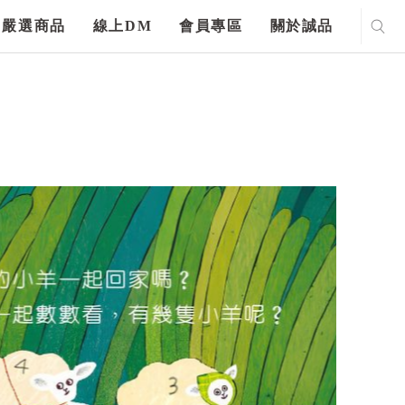
嚴選商品
線上DM
會員專區
關於誠品