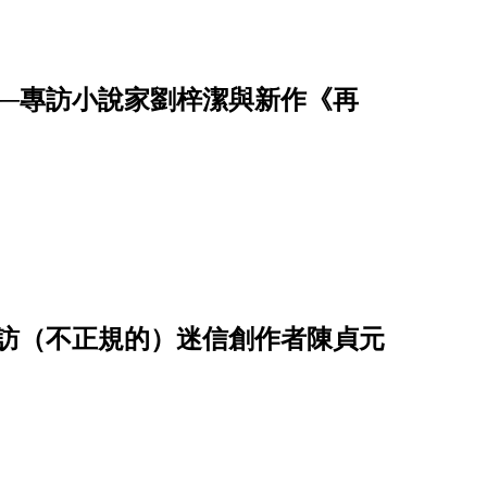
──專訪小說家劉梓潔與新作《再
專訪（不正規的）迷信創作者陳貞元