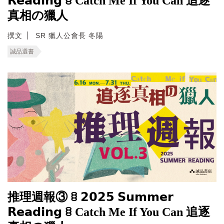
𝗥𝗲𝗮𝗱𝗶𝗻𝗴 ꊞ Catch Me If You Can 追逐
真相の獵人
撰文
SR 獵人公會長 冬陽
誠品選書
推理週報③ ꊞ 𝟮𝟬𝟮𝟱 𝗦𝘂𝗺𝗺𝗲𝗿
𝗥𝗲𝗮𝗱𝗶𝗻𝗴 ꊞ Catch Me If You Can 追逐