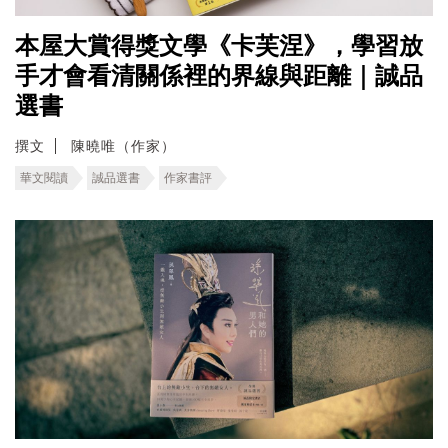
本屋大賞得獎文學《卡芙涅》，學習放
手才會看清關係裡的界線與距離｜誠品
選書
撰文
陳曉唯（作家）
華文閱讀
誠品選書
作家書評