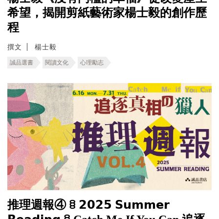
希望，揭開剪紙藝術家楊士毅的創作歷
程
撰文
楊士毅
誠品選書
閱讀文化
心理勵志
推理週報④ ꊞ 𝟮𝟬𝟮𝟱 𝗦𝘂𝗺𝗺𝗲𝗿