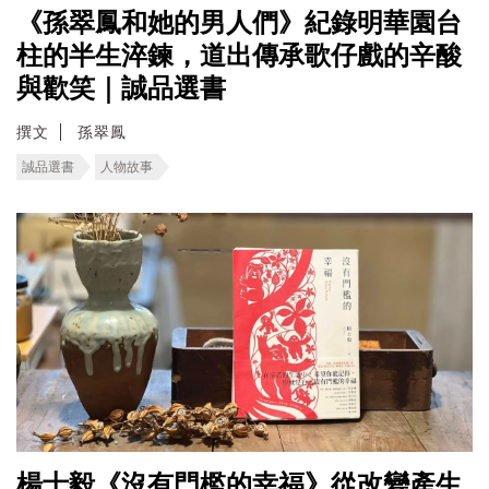
《孫翠鳳和她的男人們》紀錄明華園台
柱的半生淬鍊，道出傳承歌仔戲的辛酸
與歡笑｜誠品選書
撰文
孫翠鳳
誠品選書
人物故事
楊士毅《沒有門檻的幸福》從改變產生