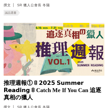
撰文
SR 獵人公會長 冬陽
誠品選書
推理週報① ꊞ 𝟮𝟬𝟮𝟱 𝗦𝘂𝗺𝗺𝗲𝗿
𝗥𝗲𝗮𝗱𝗶𝗻𝗴 ꊞ Catch Me If You Can 追逐
真相の獵人
撰文
SR 獵人公會長 冬陽