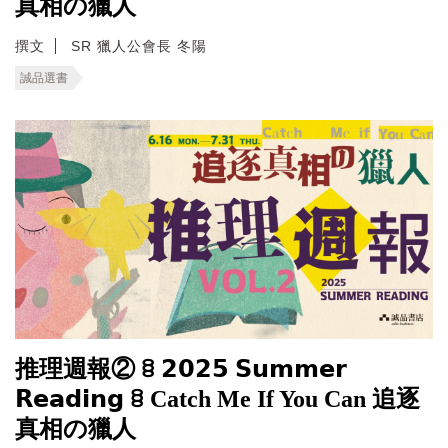
真相の獵人
撰文
SR 獵人公會長 冬陽
誠品選書
推理週報② ꊞ 𝟮𝟬𝟮𝟱 𝗦𝘂𝗺𝗺𝗲𝗿
𝗥𝗲𝗮𝗱𝗶𝗻𝗴 ꊞ Catch Me If You Can 追逐
真相の獵人