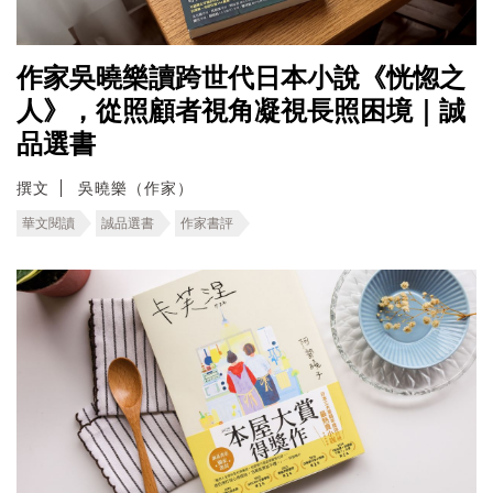
作家吳曉樂讀跨世代日本小說《恍惚之
人》，從照顧者視角凝視長照困境｜誠
品選書
撰文
吳曉樂（作家）
華文閱讀
誠品選書
作家書評