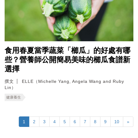
食用春夏當季蔬菜「櫛瓜」的好處有哪
些？營養師公開簡易美味的櫛瓜食譜新
選擇
撰文
ELLE（Michelle Yang, Angela Wang and Ruby
Lin）
健康養生
1
2
3
4
5
6
7
8
9
10
»