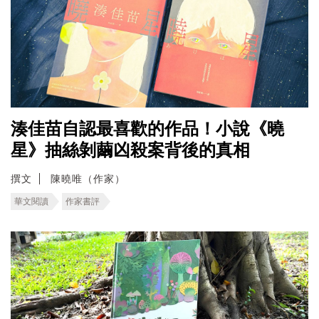
湊佳苗自認最喜歡的作品！小說《曉
星》抽絲剝繭凶殺案背後的真相
撰文
陳曉唯（作家）
華文閱讀
作家書評