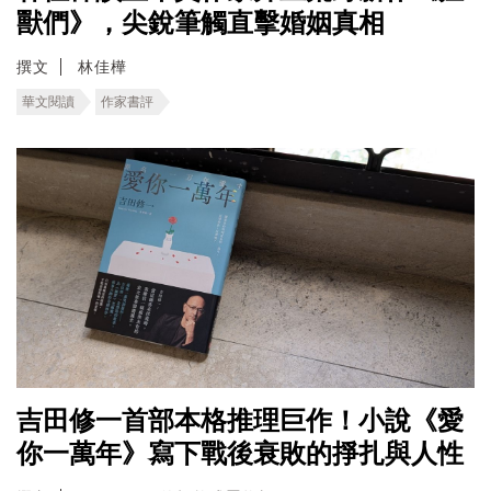
獸們》，尖銳筆觸直擊婚姻真相
撰文
林佳樺
華文閱讀
作家書評
吉田修一首部本格推理巨作！小說《愛
你一萬年》寫下戰後衰敗的掙扎與人性