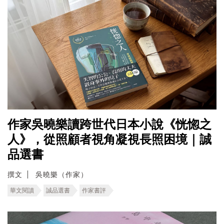
作家吳曉樂讀跨世代日本小說《恍惚之
人》，從照顧者視角凝視長照困境｜誠
品選書
撰文
吳曉樂（作家）
華文閱讀
誠品選書
作家書評