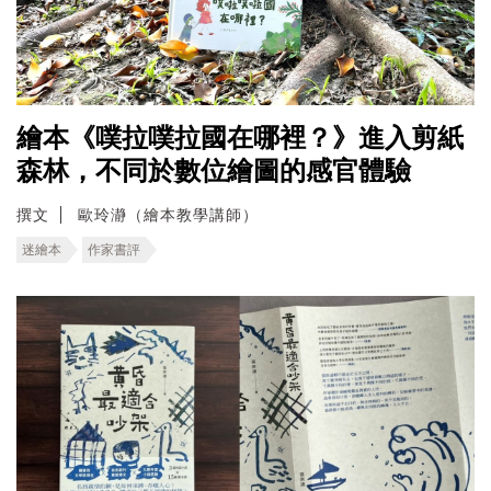
繪本《噗拉噗拉國在哪裡？》進入剪紙
森林，不同於數位繪圖的感官體驗
撰文
歐玲瀞（繪本教學講師）
迷繪本
作家書評