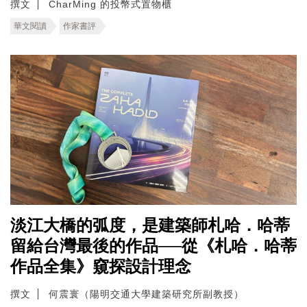
撰文
CharMing 的投幣式置物櫃
華文閱讀
作家書評
淡江大橋的弧度，是建築師札哈．哈蒂
留給台灣最後的作品──從《札哈．哈蒂
作品全集》窺探設計理念
撰文
何震寰（陽明交通大學建築研究所副教授）