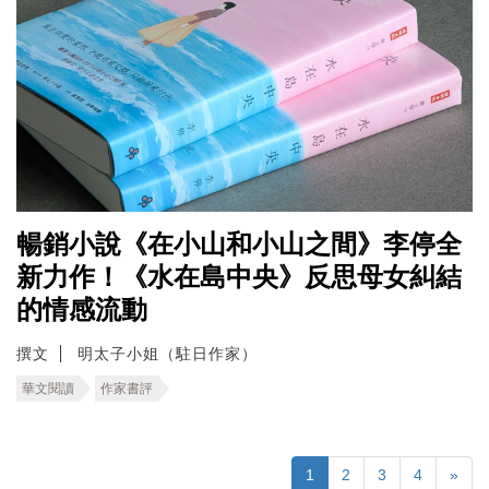
暢銷小說《在小山和小山之間》李停全
新力作！《水在島中央》反思母女糾結
的情感流動
撰文
明太子小姐（駐日作家）
華文閱讀
作家書評
1
2
3
4
»