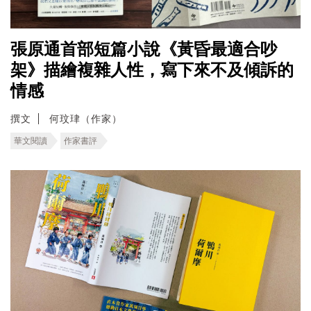
張原通首部短篇小說《黃昏最適合吵
架》描繪複雜人性，寫下來不及傾訴的
情感
撰文
何玟珒（作家）
華文閱讀
作家書評