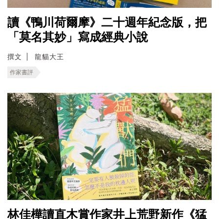
讀《鴨川荷爾摩》二十週年紀念版，把
「莫名其妙」寫成經典小說
撰文
龍貓大王
作家書評
林佳樺讀直木賞作家井上荒野新作《猛