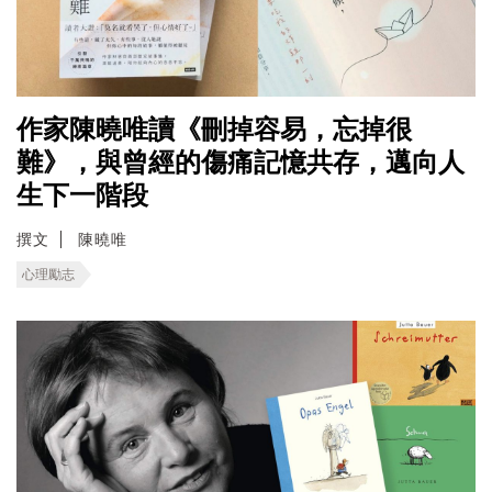
作家陳曉唯讀《刪掉容易，忘掉很
難》，與曾經的傷痛記憶共存，邁向人
生下一階段
撰文
陳曉唯
心理勵志