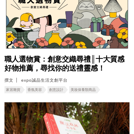
職人選物賞：創意交織尋禮║十大質感
好物推薦，尋找你的送禮靈感！
撰文
expo誠品生活文創平台
家居雜貨
香氛美容
創意設計
美妝保養類商品