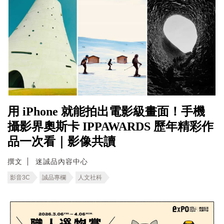
用 iPhone 就能拍出電影級畫面！手機
攝影界奧斯卡 IPPAWARDS 歷年精彩作
品一次看｜影像共讀
撰文
迷誠品內容中心
影音3C
誠品專欄
人文社科