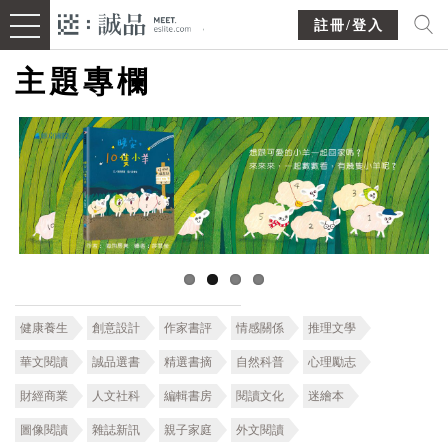
註冊/登入
主題專欄
健康養生
創意設計
作家書評
情感關係
推理文學
華文閱讀
誠品選書
精選書摘
自然科普
心理勵志
財經商業
人文社科
編輯書房
閱讀文化
迷繪本
圖像閱讀
雜誌新訊
親子家庭
外文閱讀