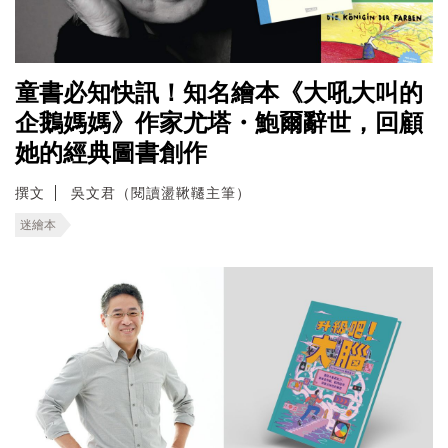
童書必知快訊！知名繪本《大吼大叫的
企鵝媽媽》作家尤塔・鮑爾辭世，回顧
她的經典圖書創作
撰文
吳文君（閱讀盪鞦韆主筆）
迷繪本