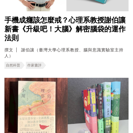
手機成癮該怎麼戒？心理系教授謝伯讓
新書《升級吧！大腦》解密腦袋的運作
法則
撰文
謝伯讓（臺灣大學心理系教授、腦與意識實驗室主持
人）
自然科普
作家書評