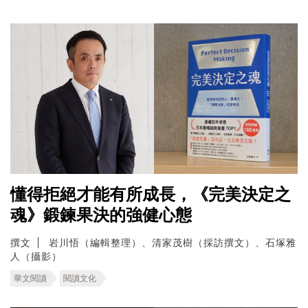
懂得拒絕才能有所成長，《完美決定之
魂》鍛鍊果決的強健心態
撰文
岩川悟（編輯整理）、清家茂樹（採訪撰文）、石塚雅
人（攝影）
華文閱讀
閱讀文化