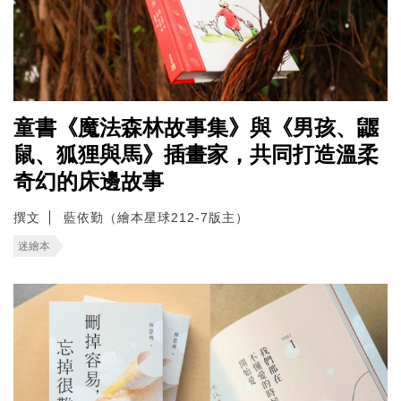
童書《魔法森林故事集》與《男孩、鼴
鼠、狐狸與馬》插畫家，共同打造溫柔
奇幻的床邊故事
撰文
藍依勤（繪本星球212-7版主）
迷繪本