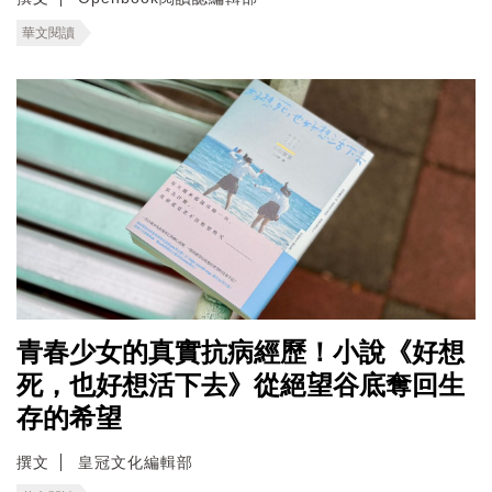
華文閱讀
青春少女的真實抗病經歷！小說《好想
死，也好想活下去》從絕望谷底奪回生
存的希望
撰文
皇冠文化編輯部