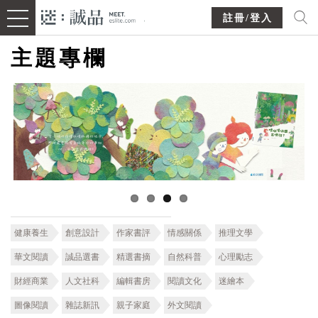
註冊/登入
主題專欄
健康養生
創意設計
作家書評
情感關係
推理文學
華文閱讀
誠品選書
精選書摘
自然科普
心理勵志
財經商業
人文社科
編輯書房
閱讀文化
迷繪本
圖像閱讀
雜誌新訊
親子家庭
外文閱讀