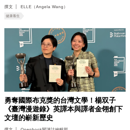
撰文
ELLE（Angela Wang）
健康養生
勇奪國際布克獎的台灣文學！楊双子
《臺灣漫遊錄》英譯本與譯者金翎創下
文壇的嶄新歷史
撰文
Openbook閱讀誌編輯部