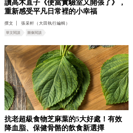
讀高木直子《便當實驗室又開張了》，
重新感受平凡日常裡的小幸福
撰文
張采軒（大田執行編輯）
華文閱讀
圖像閱讀
抗老超級食物芝麻葉的5大好處！有效
降血脂、保健骨骼的飲食新選擇