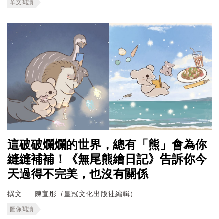
華文閱讀
這破破爛爛的世界，總有「熊」會為你
縫縫補補！《無尾熊繪日記》告訴你今
天過得不完美，也沒有關係
撰文
陳宣彤（皇冠文化出版社編輯）
圖像閱讀