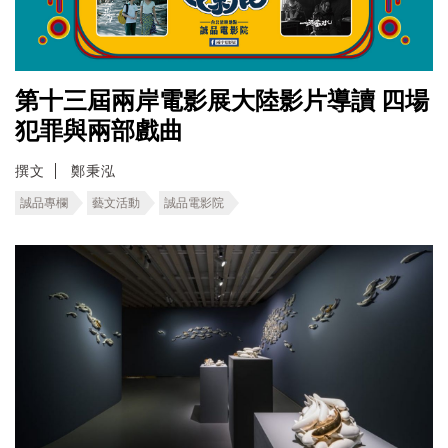
第十三屆兩岸電影展大陸影片導讀 四場
犯罪與兩部戲曲
撰文
鄭秉泓
誠品專欄
藝文活動
誠品電影院