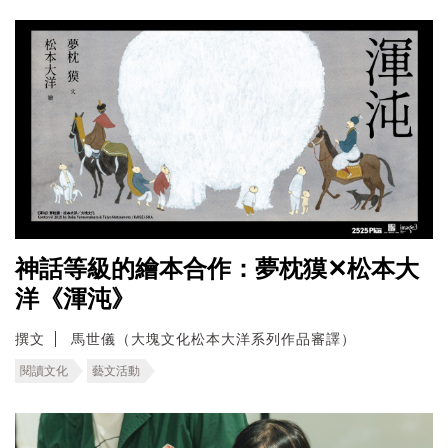
神話等級的繪本合作：夢枕獏✕松本大
洋《渾沌》
撰文
馬世儀（大塊文化松本大洋系列作品審譯）
閱讀文化
藝文活動