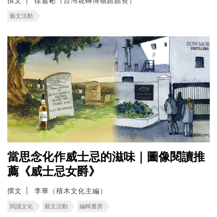
撰文
徐嘉彬（台灣花磚博物館館長）
藝文活動
當思念化作威士忌的滋味｜圖像閱讀推
薦《威士忌女爵》
撰文
李華（積木文化主編）
閱讀文化
藝文活動
編輯書房