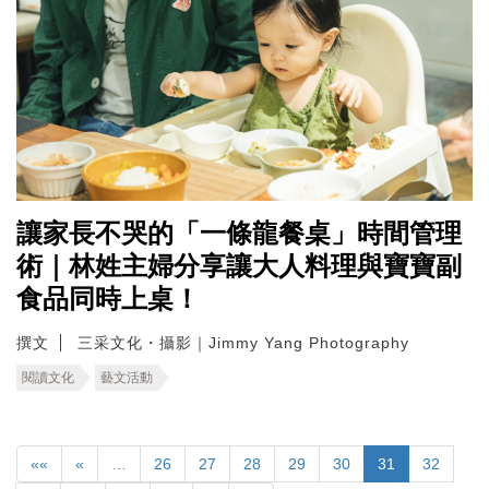
讓家長不哭的「一條龍餐桌」時間管理
術｜林姓主婦分享讓大人料理與寶寶副
食品同時上桌！
撰文
三采文化・攝影｜Jimmy Yang Photography
閱讀文化
藝文活動
««
«
…
26
27
28
29
30
31
32