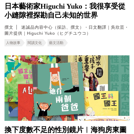
日本藝術家Higuchi Yuko：我很享受從
小縫隙裡探勘自己未知的世界
撰文
迷誠品內容中心（採訪、撰文）・日文翻譯｜吳欣芸・
圖片提供｜Higuchi Yuko（ヒグチユウコ）
人物故事
閱讀文化
藝文活動
換下度數不足的性別鏡片︱海狗房東圖