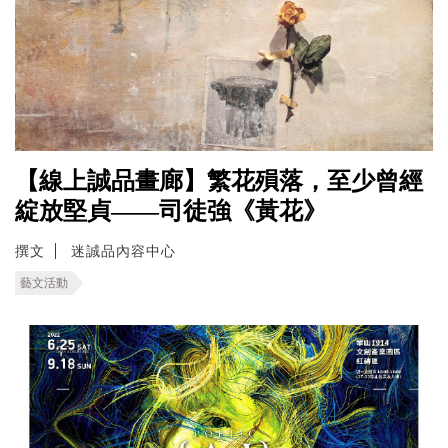
【線上誠品畫廊】繁花殞落，至少曾經
綻放堅貞——司徒強《黃花》
撰文
迷誠品內容中心
藝文活動