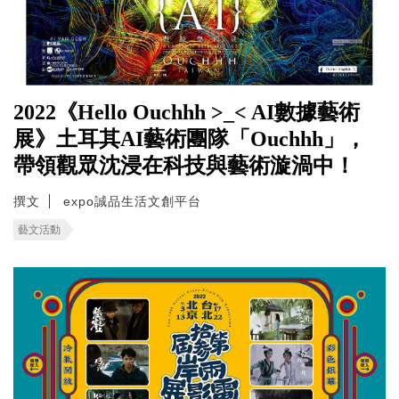
2022《Hello Ouchhh >_< AI數據藝術
展》土耳其AI藝術團隊「Ouchhh」，
帶領觀眾沈浸在科技與藝術漩渦中！
撰文
expo誠品生活文創平台
藝文活動