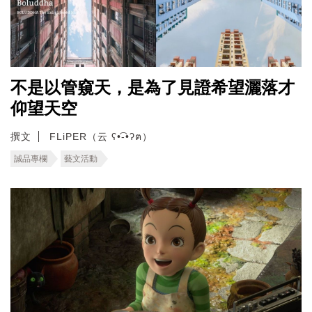
不是以管窺天，是為了見證希望灑落才
仰望天空
撰文
FLiPER（云 ʕ•͡-•ʔฅ）
誠品專欄
藝文活動