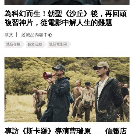
為科幻而生！朝聖《沙丘》後，再回頭
複習神片，從電影中解人生的難題
撰文
迷誠品內容中心
誠品專欄
藝文活動
誠品電影院
專訪《斯卡羅》導演曹瑞原＿＿信義店