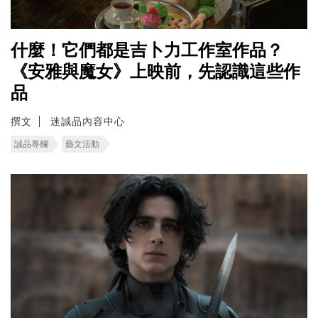
什麼！它們都是吉卜力工作室作品？
《安雅與魔女》上映前，先認識這些作
品
撰文
迷誠品內容中心
誠品專欄
藝文活動