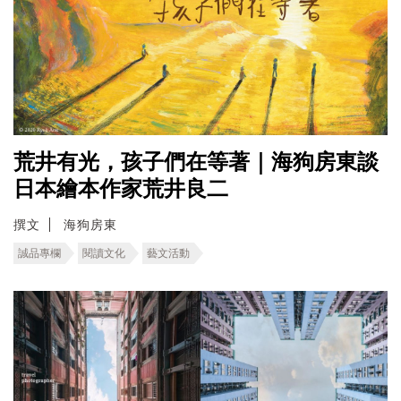
荒井有光，孩子們在等著｜海狗房東談
日本繪本作家荒井良二
撰文
海狗房東
誠品專欄
閱讀文化
藝文活動