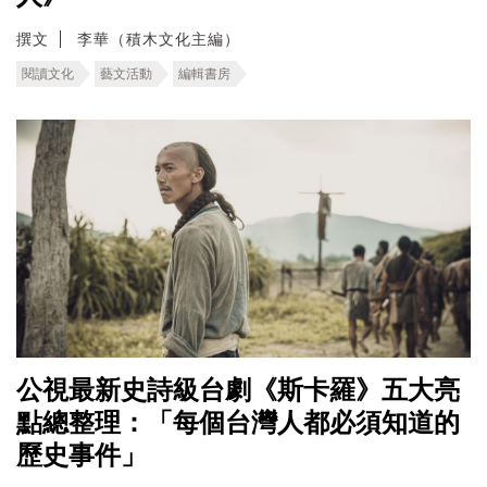
撰文
李華（積木文化主編）
閱讀文化
藝文活動
編輯書房
公視最新史詩級台劇《斯卡羅》五大亮
點總整理：「每個台灣人都必須知道的
歷史事件」