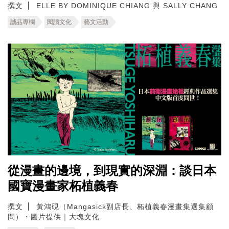
撰文
ELLE BY DOMINIQUE CHIANG 與 SALLY CHANG
誠品專欄
閱讀文化
藝文活動
從漫畫的邊境，到現實的深淵：談日本
國寶漫畫家柘植義春
撰文
黃鴻硯（Mangasick副店長、柘植義春漫畫集選集顧
問）・圖片提供｜大塊文化