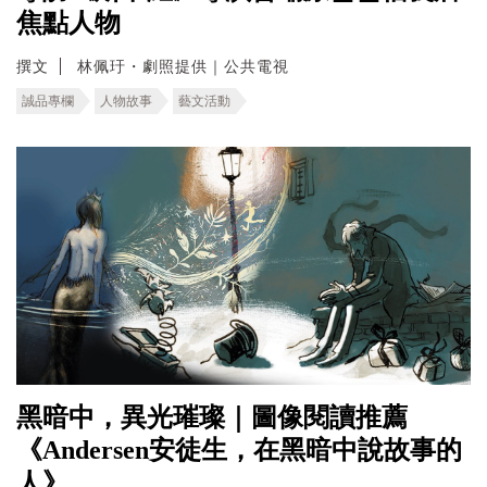
焦點人物
撰文
林佩玗・劇照提供｜公共電視
誠品專欄
人物故事
藝文活動
黑暗中，異光璀璨｜圖像閱讀推薦
《Andersen安徒生，在黑暗中說故事的
人》