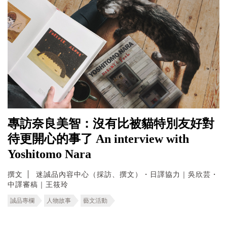
專訪奈良美智：沒有比被貓特別友好對
待更開心的事了 An interview with
Yoshitomo Nara
撰文
迷誠品內容中心（採訪、撰文）・日譯協力｜吳欣芸・
中譯審稿｜王筱玲
誠品專欄
人物故事
藝文活動