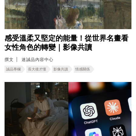
感受溫柔又堅定的能量！從世界名畫看
女性角色的轉變｜影像共讀
撰文
迷誠品內容中心
誠品專欄
長大後才懂
影像共讀
情感關係