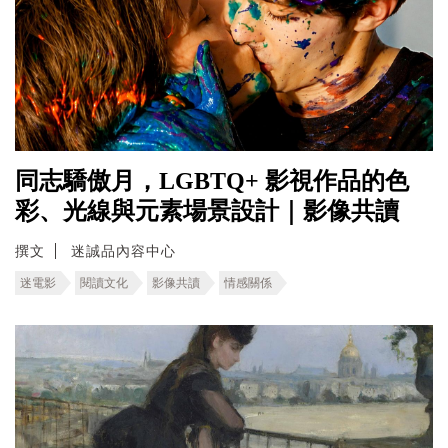
同志驕傲月，LGBTQ+ 影視作品的色
彩、光線與元素場景設計｜影像共讀
撰文
迷誠品內容中心
迷電影
閱讀文化
影像共讀
情感關係