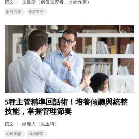
撰文
雷浩斯（價值投資者、財經作家）
財經商業
作家書評
5種主管精準回話術！培養傾聽與統整
技能，掌握管理節奏
撰文
經理人（張玉琦）
心理勵志
財經商業