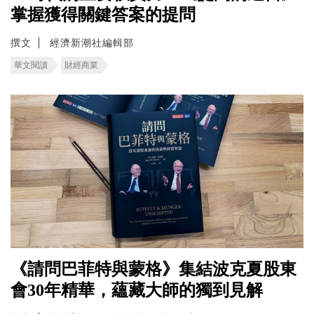
掌握獲得關鍵答案的提問
撰文
經濟新潮社編輯部
華文閱讀
財經商業
《請問巴菲特與蒙格》集結波克夏股東
會30年精華，蘊藏大師的獨到見解