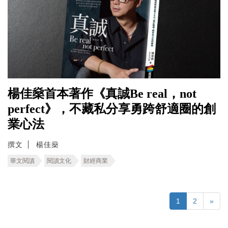
楊佳燊首本著作《真誠Be real，not
perfect》，不藏私分享勇跨舒適圈的創
業心法
撰文
楊佳燊
華文閱讀
閱讀文化
財經商業
1
2
»