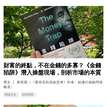
財富的終點，不在金錢的多寡？《金錢
陷阱》潛入操盤現場，剖析市場的本質
撰文
劉奕酉（《看得見的高效思考》作者、鉑澈行銷顧問策
略長）
閱讀文化
財經商業