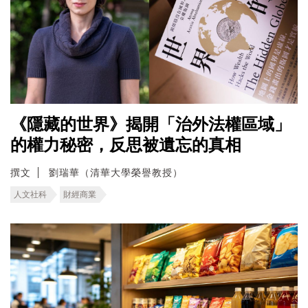
《隱藏的世界》揭開「治外法權區域」
的權力秘密，反思被遺忘的真相
撰文
劉瑞華（清華大學榮譽教授）
人文社科
財經商業