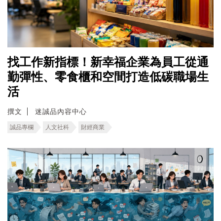
找工作新指標！新幸福企業為員工從通
勤彈性、零食櫃和空間打造低碳職場生
活
撰文
迷誠品內容中心
誠品專欄
人文社科
財經商業