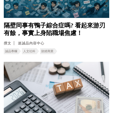
隔壁同事有鴨子綜合症嗎? 看起來游刃
有餘，事實上身陷職場焦慮！
撰文
迷誠品內容中心
誠品專欄
人文社科
財經商業