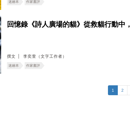
迷繪本
作家書評
回憶錄《詩人廣場的貓》從救貓行動中
撰文
李奕萱（文字工作者）
迷繪本
作家書評
1
2