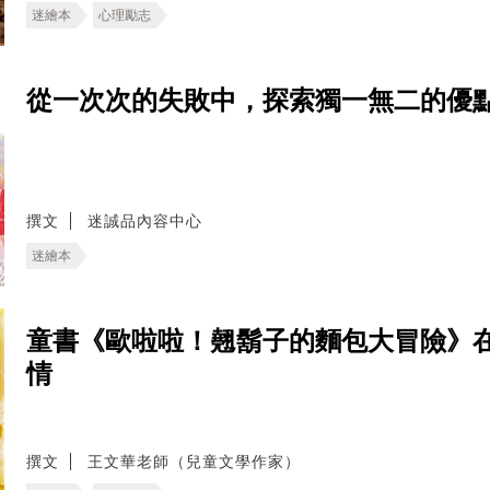
迷繪本
心理勵志
從一次次的失敗中，探索獨一無二的優
撰文
迷誠品內容中心
迷繪本
童書《歐啦啦！翹鬍子的麵包大冒險》
情
撰文
王文華老師（兒童文學作家）