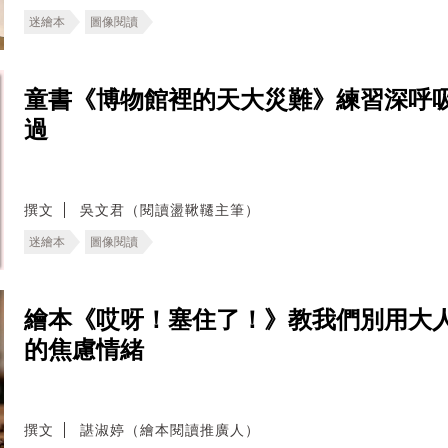
迷繪本
圖像閱讀
童書《博物館裡的天大災難》練習深呼
過
撰文
吳文君（閱讀盪鞦韆主筆）
迷繪本
圖像閱讀
繪本《哎呀！塞住了！》教我們別用大
的焦慮情緒
撰文
諶淑婷（繪本閱讀推廣人）