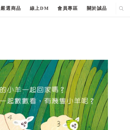
嚴選商品
線上DM
會員專區
關於誠品