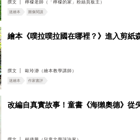
撰文
檸檬老師（「檸檬的家」粉絲頁板主）
迷繪本
圖像閱讀
繪本《噗拉噗拉國在哪裡？》進入剪紙
撰文
歐玲瀞（繪本教學講師）
迷繪本
作家書評
改編自真實故事！童書《海獺奧德》從
撰文
柯倩華（兒童文學評論家）