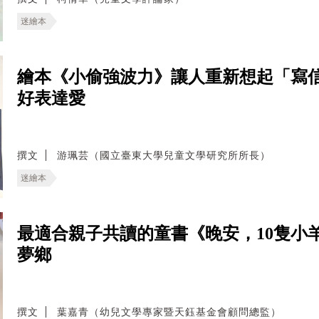
迷繪本
繪本《小偷強波力》讓人重新想起「寫
好表達愛
撰文
游珮芸（國立臺東大學兒童文學研究所所長）
迷繪本
最適合親子共讀的童書《晚安，10隻小
夢鄉
撰文
葉嘉青（幼兒文學專家暨天鈺基金會顧問總監）