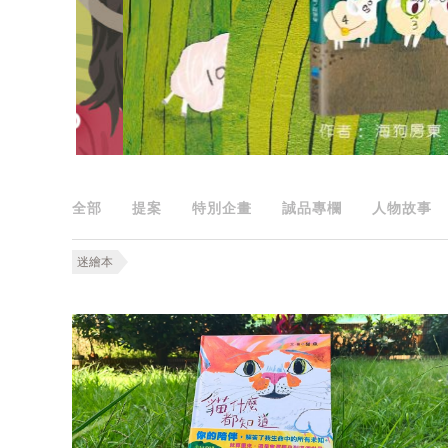
全部
提案
特別企畫
誠品專欄
人物故事
迷繪本