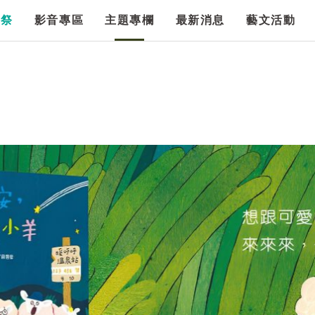
漫祭
影音專區
主題專欄
最新消息
藝文活動