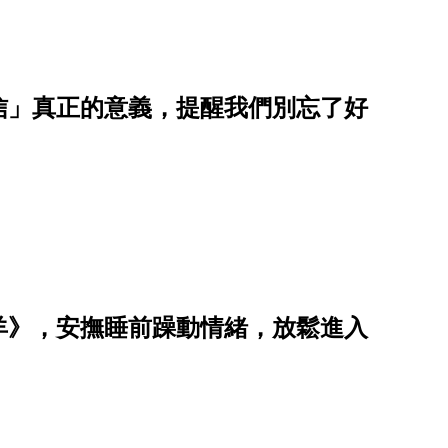
信」真正的意義，提醒我們別忘了好
羊》，安撫睡前躁動情緒，放鬆進入