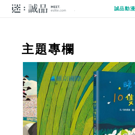
誠品動
主題專欄