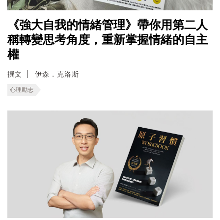
《強大自我的情緒管理》帶你用第二人
稱轉變思考角度，重新掌握情緒的自主
權
撰文
伊森．克洛斯
心理勵志