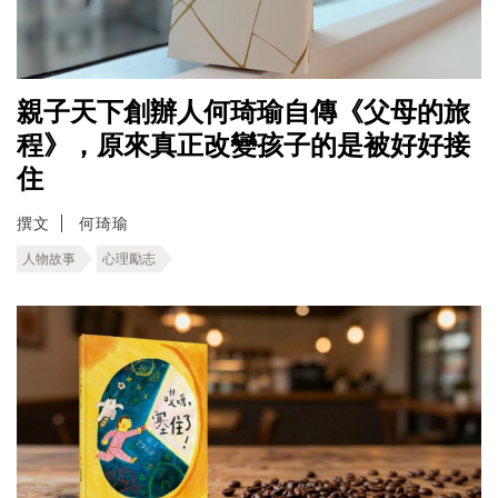
親子天下創辦人何琦瑜自傳《父母的旅
程》，原來真正改變孩子的是被好好接
住
撰文
何琦瑜
人物故事
心理勵志