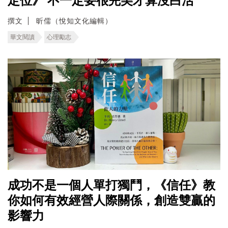
定位》 不一定要很完美才算沒白活
撰文
昕儒（悅知文化編輯）
華文閱讀
心理勵志
成功不是一個人單打獨鬥，《信任》教
你如何有效經營人際關係，創造雙贏的
影響力