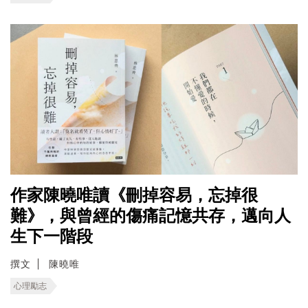
作家陳曉唯讀《刪掉容易，忘掉很
難》，與曾經的傷痛記憶共存，邁向人
生下一階段
撰文
陳曉唯
心理勵志