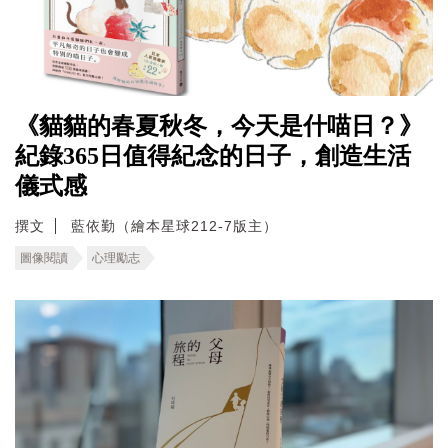
《貓貓的春夏秋冬，今天是什喵日？》
紀錄365日值得紀念的日子，創造生活
儀式感
撰文
藍依勤（繪本星球212-7版主）
圖像閱讀
心理勵志