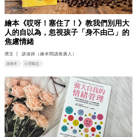
繪本《哎呀！塞住了！》教我們別用大
人的自以為，忽視孩子「身不由己」的
焦慮情緒
撰文
諶淑婷（繪本閱讀推廣人）
迷繪本
心理勵志