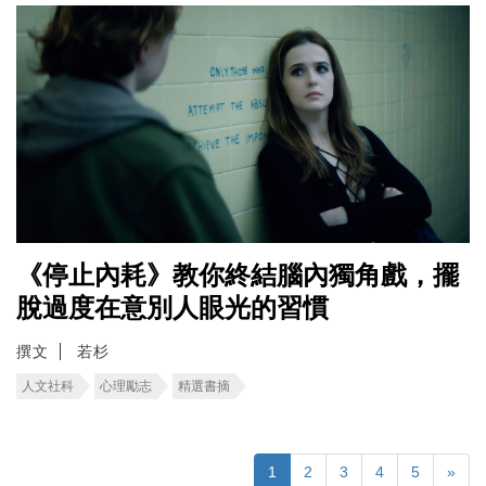
《停止內耗》教你終結腦內獨角戲，擺
脫過度在意別人眼光的習慣
撰文
若杉
人文社科
心理勵志
精選書摘
1
2
3
4
5
»