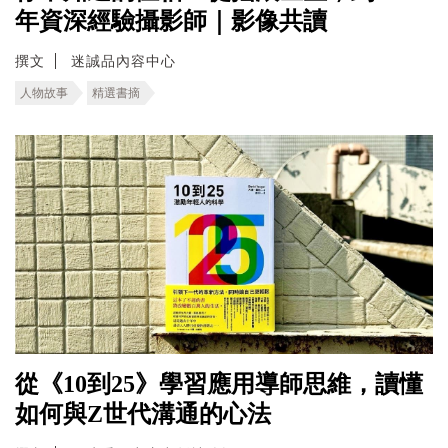
年資深經驗攝影師｜影像共讀
撰文
迷誠品內容中心
人物故事
精選書摘
從《10到25》學習應用導師思維，讀懂
如何與Z世代溝通的心法