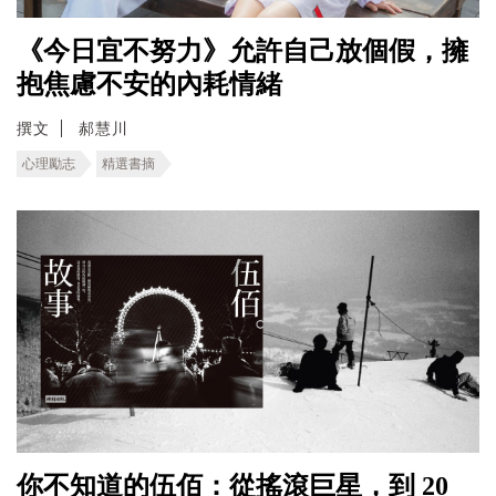
《今日宜不努力》允許自己放個假，擁
抱焦慮不安的內耗情緒
撰文
郝慧川
心理勵志
精選書摘
你不知道的伍佰：從搖滾巨星，到 20