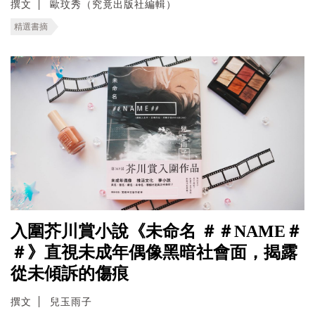
撰文
歐玟秀（究竟出版社編輯）
精選書摘
入圍芥川賞小說《未命名 ＃＃NAME＃
＃》直視未成年偶像黑暗社會面，揭露
從未傾訴的傷痕
撰文
兒玉雨子