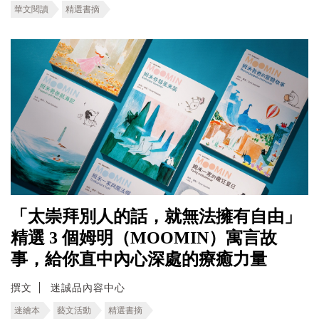
華文閱讀
精選書摘
「太崇拜別人的話，就無法擁有自由」
精選 3 個姆明（MOOMIN）寓言故
事，給你直中內心深處的療癒力量
撰文
迷誠品內容中心
迷繪本
藝文活動
精選書摘