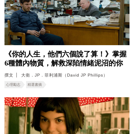
《你的人生，他們六個說了算！》掌握
6種體內物質，解救深陷情緒泥沼的你
撰文
大衛．JP．菲利浦斯（David JP Phillips）
心理勵志
精選書摘