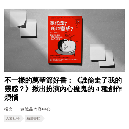
不一樣的萬聖節好書：《誰偷走了我的
靈感？》揪出扮演內心魔鬼的 4 種創作
煩惱
撰文
迷誠品內容中心
人文社科
精選書摘