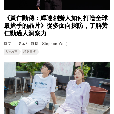
《黃仁勳傳：輝達創辦人如何打造全球
最搶手的晶片》從多面向採訪，了解黃
仁勳過人洞察力
撰文
史帝芬‧維特（Stephen Witt）
人物故事
精選書摘