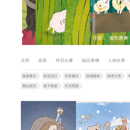
全部
提案
特別企畫
誠品專欄
人物故事
健康養生
創意設計
作家書評
情感關係
推理文學
雜誌新訊
親子家庭
外文閱讀