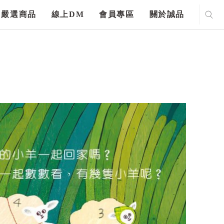
嚴選商品
線上DM
會員專區
關於誠品