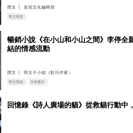
撰文
皇冠文化編輯部
華文閱讀
暢銷小說《在小山和小山之間》李停全
結的情感流動
撰文
明太子小姐（駐日作家）
華文閱讀
作家書評
回憶錄《詩人廣場的貓》從救貓行動中