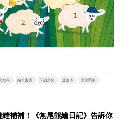
文社科
編輯書房
閱讀文化
迷繪本
圖像閱讀
縫縫補補！《無尾熊繪日記》告訴你