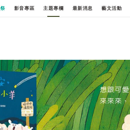
漫祭
影音專區
主題專欄
最新消息
藝文活動