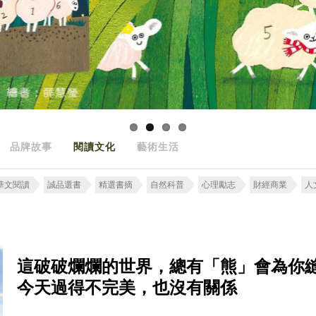
品牌故事
閱讀文化
藝術生活
華文閱讀
誠品選書
精選書摘
自然科普
心理勵志
財經商業
人
這破破爛爛的世界，總有「熊」會為你
今天過得不完美，也沒有關係