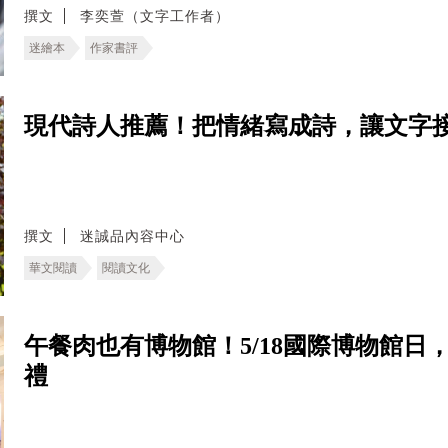
撰文
李奕萱（文字工作者）
迷繪本
作家書評
現代詩人推薦！把情緒寫成詩，讓文字
撰文
迷誠品內容中心
華文閱讀
閱讀文化
午餐肉也有博物館！5/18國際博物館
禮