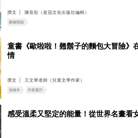
撰文
陳宣彤（皇冠文化出版社編輯）
圖像閱讀
童書《歐啦啦！翹鬍子的麵包大冒險》
情
撰文
王文華老師（兒童文學作家）
迷繪本
作家書評
感受溫柔又堅定的能量！從世界名畫看