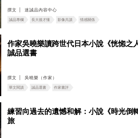
撰文
迷誠品內容中心
誠品專欄
長大後才懂
影像共讀
情感關係
作家吳曉樂讀跨世代日本小說《恍惚之
誠品選書
撰文
吳曉樂（作家）
華文閱讀
誠品選書
作家書評
練習向過去的遺憾和解：小說《時光倒
旅