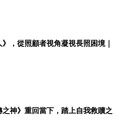
人》，從照顧者視角凝視長照困境｜
轉之神》重回當下，踏上自我救贖之