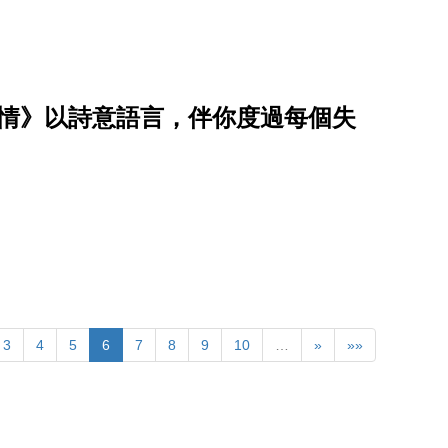
事情》以詩意語言，伴你度過每個失
3
4
5
6
7
8
9
10
…
»
»»