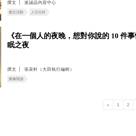
撰文
迷誠品內容中心
藝文活動
人文社科
《在一個人的夜晚，想對你說的 10 件
眠之夜
撰文
張采軒（大田執行編輯）
圖像閱讀
«
1
2