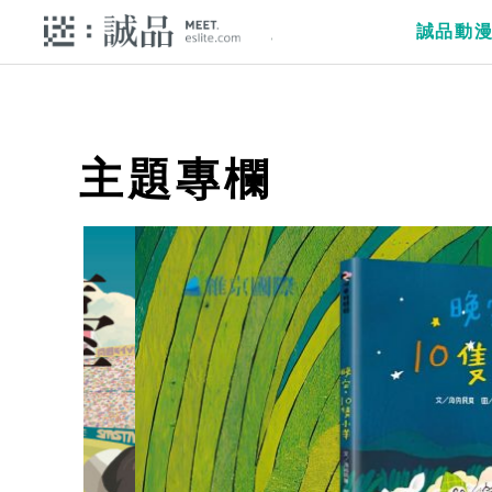
誠品動
主題專欄