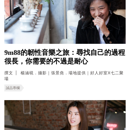
9m88的韌性音樂之旅：尋找自己的過程
很長，你需要的不過是耐心
撰文
楊涵硯．攝影｜張景堯．場地提供｜好人好室X七二聚
場
誠品專欄