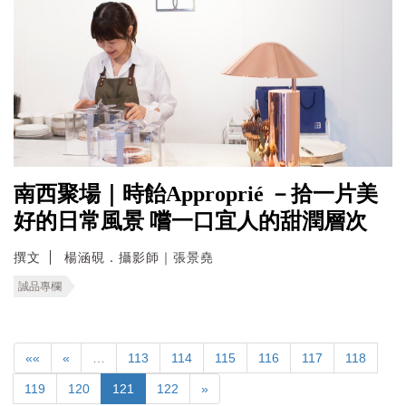
南西聚場｜時飴Approprié －拾一片美
好的日常風景 嚐一口宜人的甜潤層次
撰文
楊涵硯．攝影師｜張景堯
誠品專欄
««
«
…
113
114
115
116
117
118
119
120
121
122
»