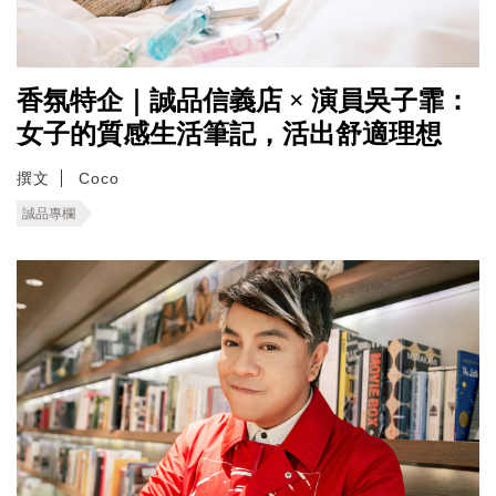
香氛特企｜誠品信義店 × 演員吳子霏：
女子的質感生活筆記，活出舒適理想
撰文
Coco
誠品專欄