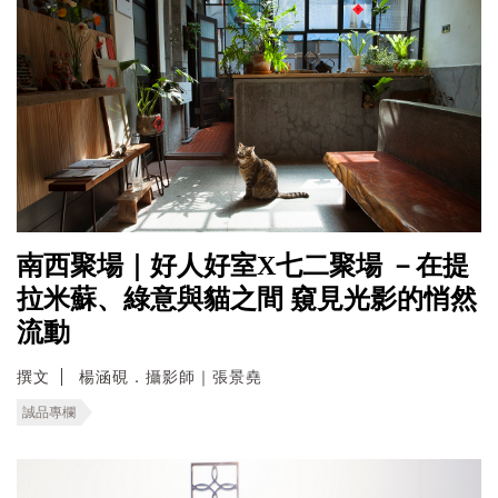
南西聚場｜好人好室X七二聚場 －在提
拉米蘇、綠意與貓之間 窺見光影的悄然
流動
撰文
楊涵硯．攝影師｜張景堯
誠品專欄