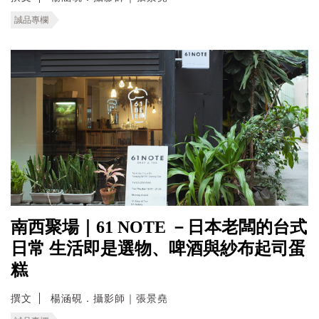
誠品專欄
南西聚場｜61 NOTE －日本老闆的台式
日常 生活即是選物、啤酒與紗布起司蛋
糕
撰文
楊涵硯．攝影師｜張景堯