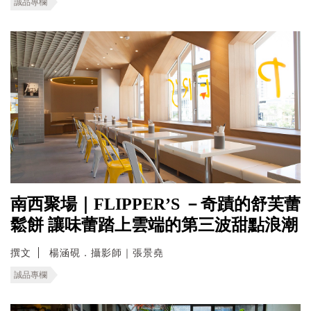
誠品專欄
南西聚場｜FLIPPER’S －奇蹟的舒芙蕾
鬆餅 讓味蕾踏上雲端的第三波甜點浪潮
撰文
楊涵硯．攝影師｜張景堯
誠品專欄