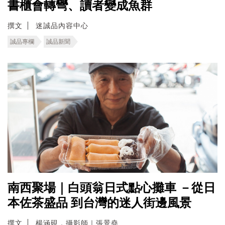
書櫃會轉彎、讀者變成魚群
撰文
迷誠品內容中心
誠品專欄
誠品新聞
南西聚場｜白頭翁日式點心攤車 －從日
本佐茶盛品 到台灣的迷人街邊風景
撰文
楊涵硯．攝影師｜張景堯