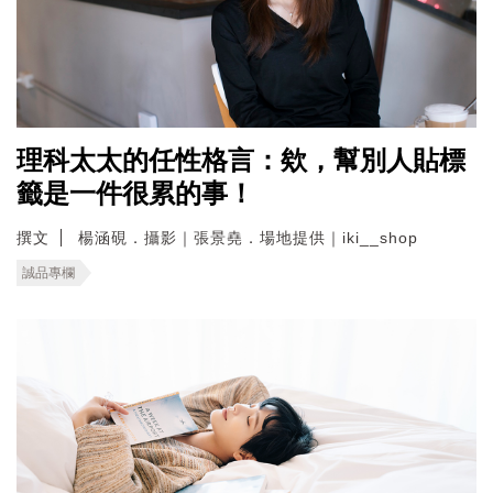
理科太太的任性格言：欸，幫別人貼標
籤是一件很累的事！
撰文
楊涵硯．攝影｜張景堯．場地提供｜iki__shop
誠品專欄