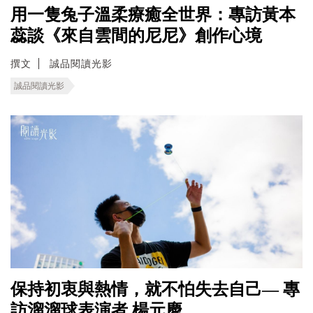
用一隻兔子溫柔療癒全世界：專訪黃本
蕊談《來自雲間的尼尼》創作心境
撰文
誠品閱讀光影
誠品閱讀光影
保持初衷與熱情，就不怕失去自己— 專
訪溜溜球表演者 楊元慶