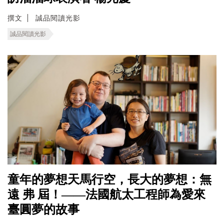
撰文
誠品閱讀光影
誠品閱讀光影
童年的夢想天馬行空，長大的夢想：無
遠 弗 屆！——法國航太工程師為愛來
臺圓夢的故事