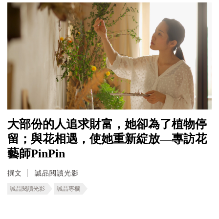
大部份的人追求財富，她卻為了植物停
留；與花相遇，使她重新綻放—專訪花
藝師PinPin
撰文
誠品閱讀光影
誠品閱讀光影
誠品專欄