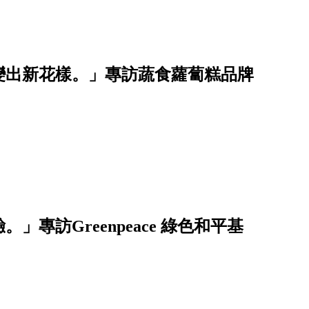
變出新花樣。」專訪蔬食蘿蔔糕品牌
」專訪Greenpeace 綠色和平基