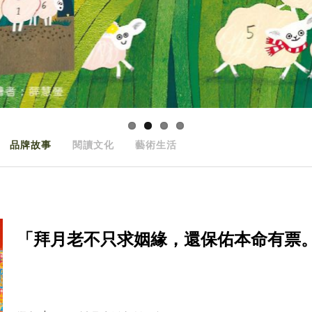
品牌故事
閱讀文化
藝術生活
「拜月老不只求姻緣，還保佑本命有票。