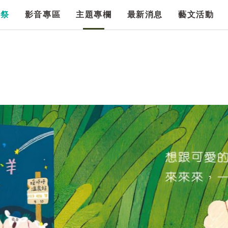
漫祭
影音專區
主題專欄
最新消息
藝文活動