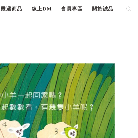
嚴選商品
線上DM
會員專區
關於誠品