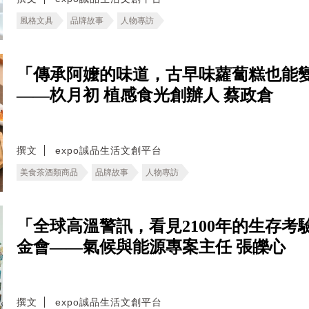
風格文具
品牌故事
人物專訪
「傳承阿嬤的味道，古早味蘿蔔糕也能
——杦月初 植感食光創辦人 蔡政倉
撰文
expo誠品生活文創平台
美食茶酒類商品
品牌故事
人物專訪
「全球高溫警訊，看見2100年的生存考驗。
金會——氣候與能源專案主任 張皪心
撰文
expo誠品生活文創平台