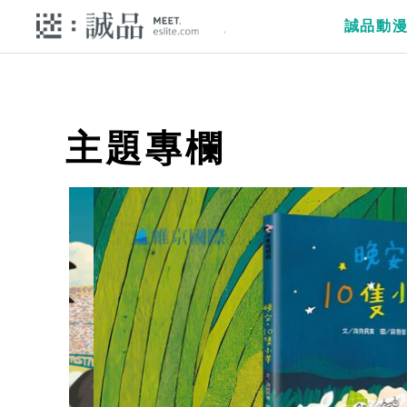
誠品動
主題專欄