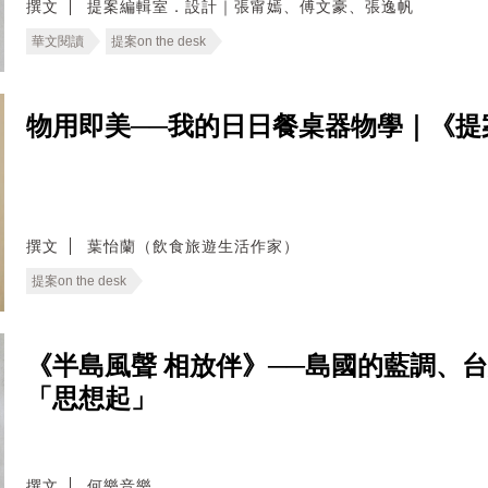
撰文
提案編輯室．設計｜張甯嫣、傅文豪、張逸帆
華文閱讀
提案on the desk
物用即美──我的日日餐桌器物學｜《提案on
撰文
葉怡蘭（飲食旅遊生活作家）
提案on the desk
《半島風聲 相放伴》──島國的藍調、
「思想起」
撰文
何樂音樂