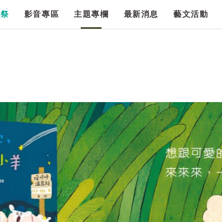
漫祭
影音專區
主題專欄
最新消息
藝文活動