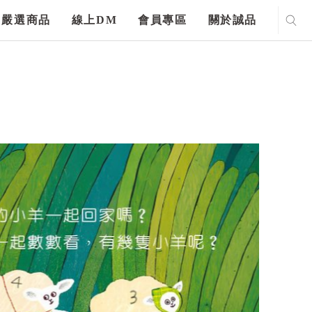
嚴選商品
線上DM
會員專區
關於誠品