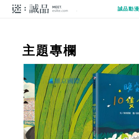
誠品動
主題專欄