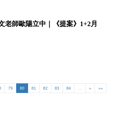
文老師歐陽立中｜《提案》1+2月
8
79
80
81
82
83
84
…
»
»»