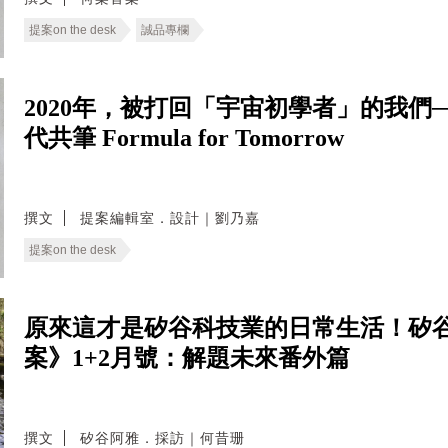
提案on the desk
誠品專欄
2020年，被打回「宇宙初學者」的我們
代共筆 Formula for Tomorrow
撰文
提案編輯室．設計｜劉乃嘉
提案on the desk
原來這才是矽谷科技業的日常生活！矽
案》1+2月號：解題未來番外篇
撰文
矽谷阿雅．採訪｜何昔珊