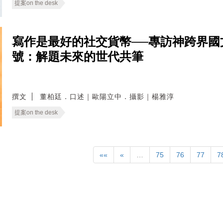
提案on the desk
寫作是最好的社交貨幣──專訪神跨界國
號：解題未來的世代共筆
撰文
董柏廷．口述｜歐陽立中．攝影｜楊雅淳
提案on the desk
««
«
…
75
76
77
7