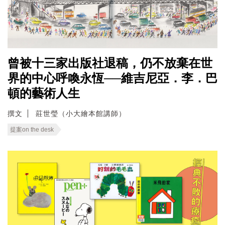
曾被十三家出版社退稿，仍不放棄在世
界的中心呼喚永恆──維吉尼亞．李．巴
頓的藝術人生
撰文
莊世瑩（小大繪本館講師）
提案on the desk