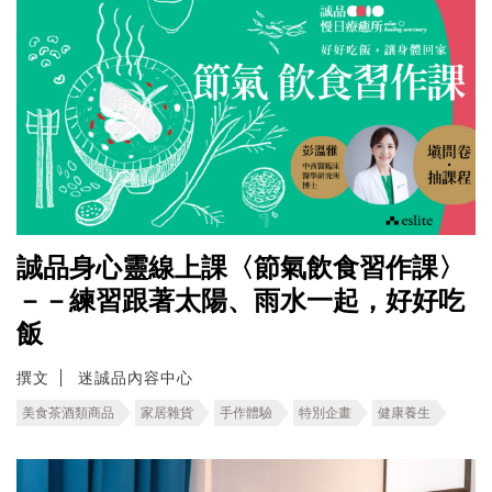
誠品身心靈線上課〈節氣飲食習作課〉
－－練習跟著太陽、雨水一起，好好吃
飯
撰文
迷誠品內容中心
美食茶酒類商品
家居雜貨
手作體驗
特別企畫
健康養生