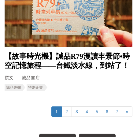
【故事時光機】誠品R79漫讀丰景節•時
空記憶旅程――台鐵淡水線，到站了！
撰文
誠品書店
誠品專欄
特別企畫
1
2
3
4
5
6
7
»