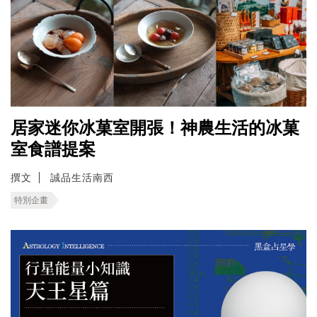
居家迷你冰菓室開張！神農生活的冰菓
室食譜提案
撰文
誠品生活南西
特別企畫