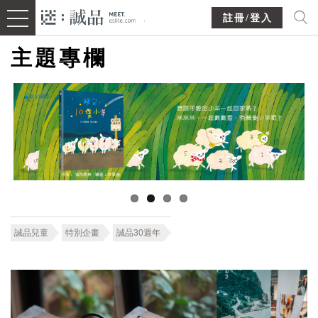
註冊/登入
主題專欄
誠品兒童
特別企畫
誠品30週年