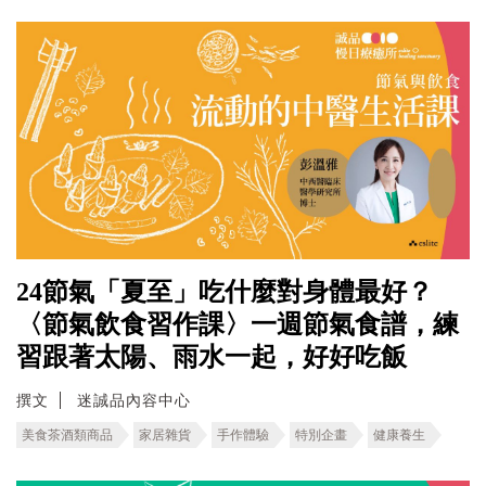
24節氣「夏至」吃什麼對身體最好？
〈節氣飲食習作課〉一週節氣食譜，練
習跟著太陽、雨水一起，好好吃飯
撰文
迷誠品內容中心
美食茶酒類商品
家居雜貨
手作體驗
特別企畫
健康養生