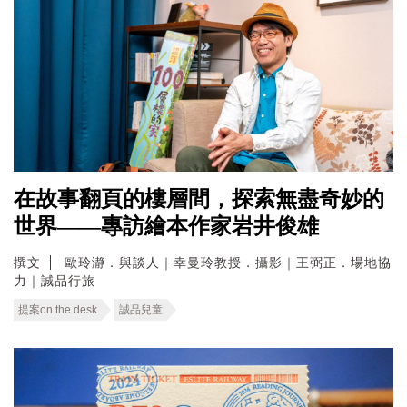
在故事翻頁的樓層間，探索無盡奇妙的
世界——專訪繪本作家岩井俊雄
撰文
歐玲瀞．與談人｜幸曼玲教授．攝影｜王弼正．場地協
力｜誠品行旅
提案on the desk
誠品兒童