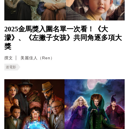
2025金馬獎入圍名單一次看！《大
濛》、《左撇子女孩》共同角逐多項大
獎
撰文
美麗佳人（Ren）
迷電影