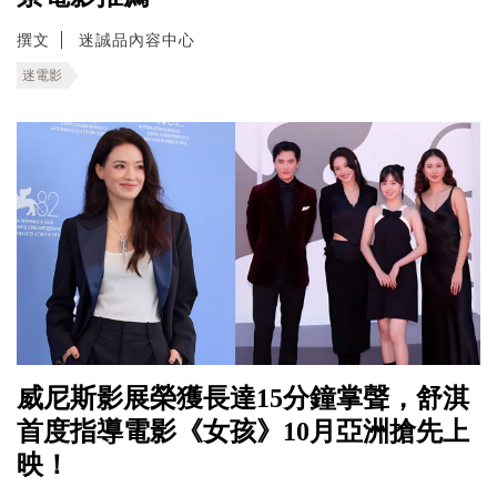
撰文
迷誠品內容中心
迷電影
威尼斯影展榮獲長達15分鐘掌聲，舒淇
首度指導電影《女孩》10月亞洲搶先上
映！