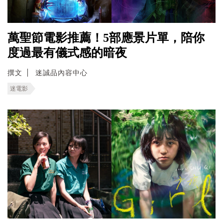
萬聖節電影推薦！5部應景片單，陪你
度過最有儀式感的暗夜
撰文
迷誠品內容中心
迷電影