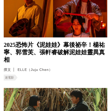
2025恐怖片《泥娃娃》幕後祕辛！楊祐
寧、郭雪芙、張軒睿破解泥娃娃靈異真
相
撰文
ELLE（Juju Chen）
迷電影