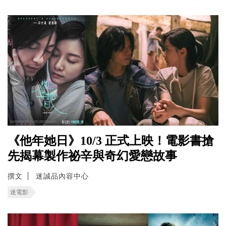
《他年她日》10/3 正式上映！電影書搶
先揭幕製作祕辛與奇幻愛戀故事
撰文
迷誠品內容中心
迷電影