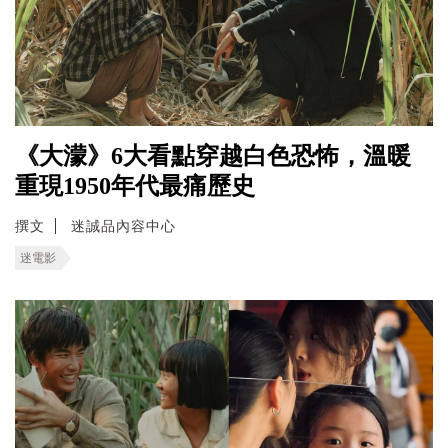
《大濛》6大看點穿越白色恐怖，溫暖
重現1950年代最痛歷史
撰文
迷誠品內容中心
迷電影