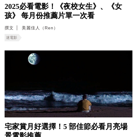
2025必看電影！《夜校女生》、《女
孩》 每月份推薦片單一次看
撰文
美麗佳人（Ren）
迷電影
宅家賞月好選擇！5 部佳節必看月亮場
景電影推薦