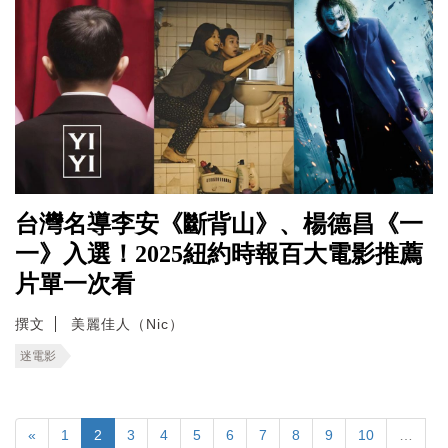
台灣名導李安《斷背山》、楊德昌《一
一》入選！2025紐約時報百大電影推薦
片單一次看
撰文
美麗佳人（Nic）
迷電影
«
1
2
3
4
5
6
7
8
9
10
…