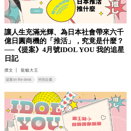
讓人生充滿光輝、為日本社會帶來六千
億日圓商機的「推活」，究竟是什麼？
──《提案》4月號IDOL YOU 我的追星
日記
撰文
龍貓大王
提案on the desk
特別企畫