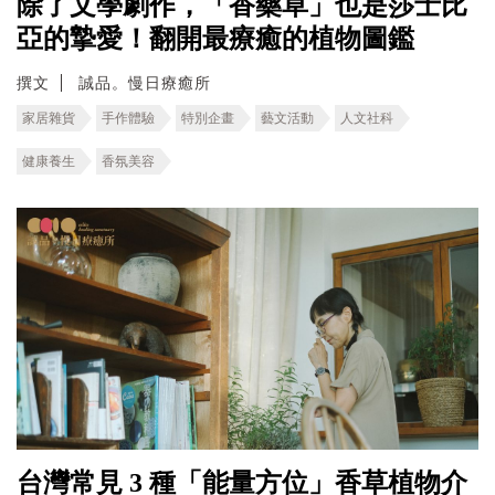
除了文學劇作，「香藥草」也是莎士比
亞的摯愛！翻開最療癒的植物圖鑑
撰文
誠品。慢日療癒所
家居雜貨
手作體驗
特別企畫
藝文活動
人文社科
健康養生
香氛美容
台灣常見 3 種「能量方位」香草植物介