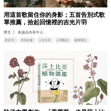
用這首歌留住你的身影；五首告別式歌
單推薦，拾起回憶裡的吉光片羽
撰文
迷誠品內容中心
影音3C
特別企畫
人文社科
心理勵志
健康養生