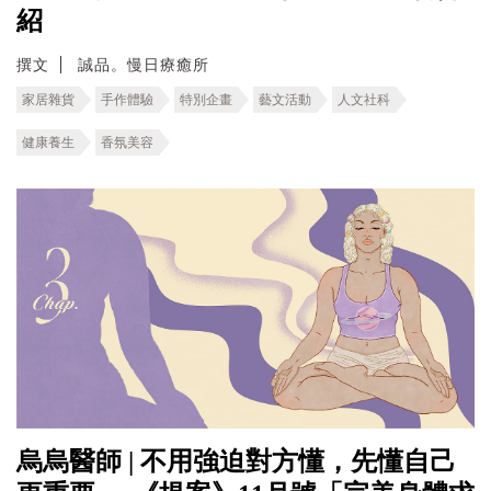
紹
撰文
誠品。慢日療癒所
家居雜貨
手作體驗
特別企畫
藝文活動
人文社科
健康養生
香氛美容
烏烏醫師 | 不用強迫對方懂，先懂自己