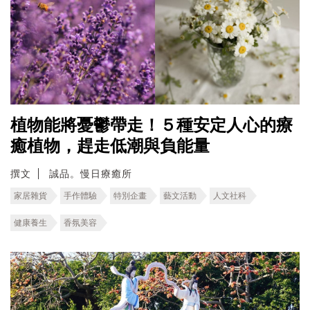
植物能將憂鬱帶走！５種安定人心的療
癒植物，趕走低潮與負能量
撰文
誠品。慢日療癒所
家居雜貨
手作體驗
特別企畫
藝文活動
人文社科
健康養生
香氛美容