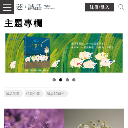
註冊/登入
主題專欄
誠品兒童
特別企畫
誠品30週年