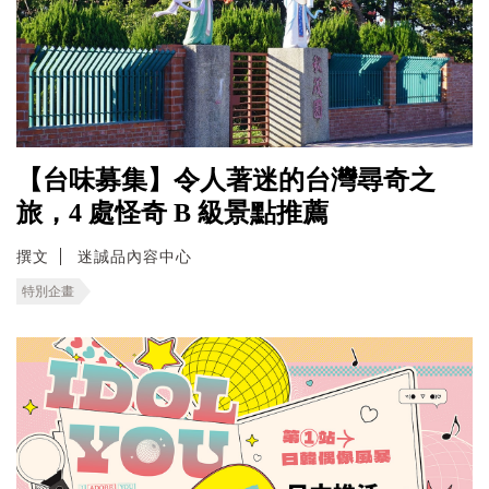
【台味募集】令人著迷的台灣尋奇之
旅，4 處怪奇 B 級景點推薦
撰文
迷誠品內容中心
特別企畫