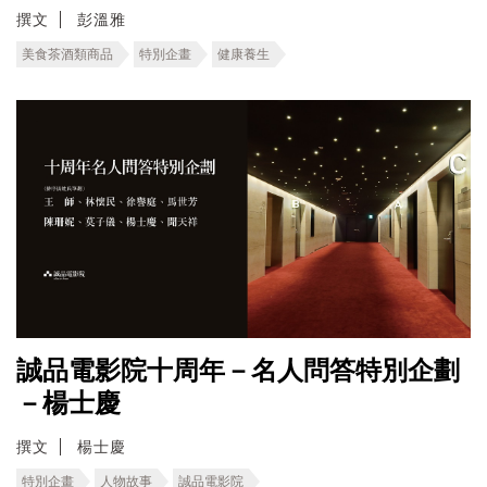
撰文
彭溫雅
美食茶酒類商品
特別企畫
健康養生
誠品電影院十周年－名人問答特別企劃
－楊士慶
撰文
楊士慶
特別企畫
人物故事
誠品電影院