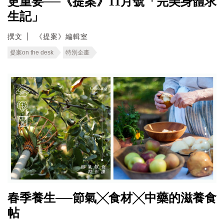
更重要──《提案》11月號「完美身體求
生記」
撰文
《提案》編輯室
提案on the desk
特別企畫
春季養生──節氣╳食材╳中藥的滋養食
帖