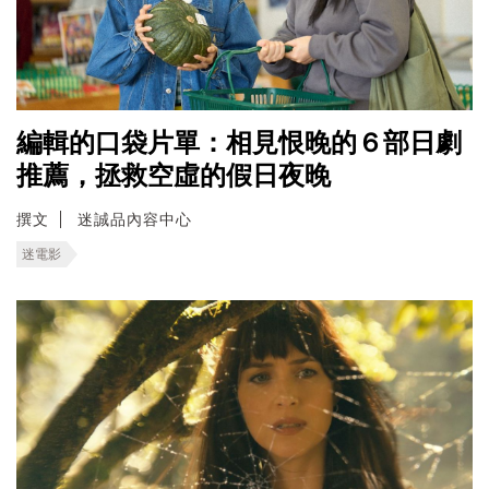
編輯的口袋片單：相見恨晚的６部日劇
推薦，拯救空虛的假日夜晚
撰文
迷誠品內容中心
迷電影