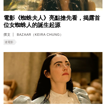
電影《蜘蛛夫人》亮點搶先看，揭露首
位女蜘蛛人的誕生起源
撰文
BAZAAR（KEIRA CHUNG）
迷電影