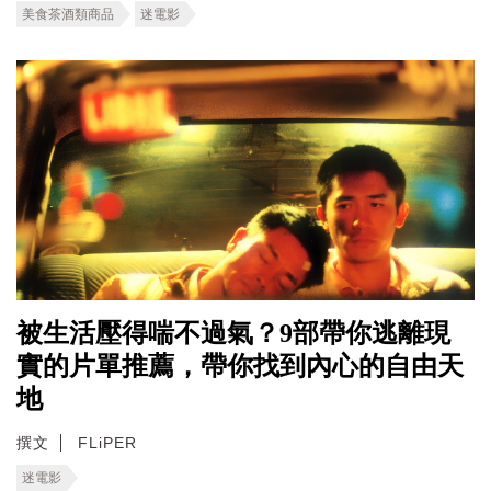
美食茶酒類商品
迷電影
被生活壓得喘不過氣？9部帶你逃離現
實的片單推薦，帶你找到內心的自由天
地
撰文
FLiPER
迷電影