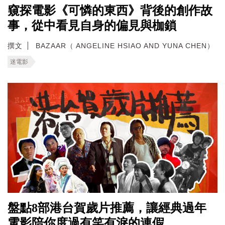
窺探電影《可憐的東西》背後的創作故
事，從中看見自身的偏見與枷鎖
撰文
BAZAAR（ ANGELINE HSIAO AND YUNA CHEN）
迷電影
盤點8部港台賀歲片推薦，讓經典過年
電影陪你度過有笑有淚的連假