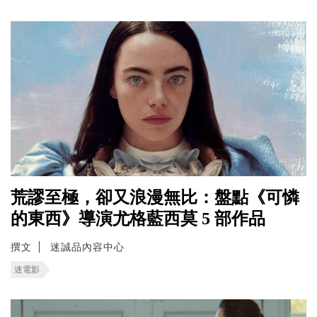
荒謬至極，卻又浪漫無比：盤點《可憐
的東西》導演尤格藍西莫 5 部作品
撰文
迷誠品內容中心
迷電影