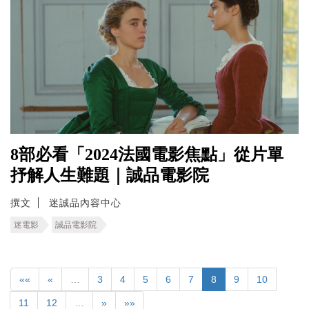
8部必看「2024法國電影焦點」從片單
抒解人生難題｜誠品電影院
撰文
迷誠品內容中心
迷電影
誠品電影院
««
«
…
3
4
5
6
7
8
9
10
11
12
…
»
»»