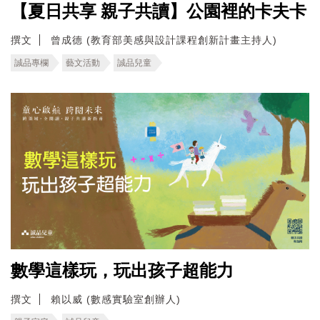
【夏日共享 親子共讀】公園裡的卡夫卡
撰文
曾成德 (教育部美感與設計課程創新計畫主持人)
誠品專欄
藝文活動
誠品兒童
數學這樣玩，玩出孩子超能力
撰文
賴以威 (數感實驗室創辦人)