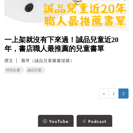
一上架就沒有下來過！誠品兒童近20
年，書店職人最推薦的兒童書單
撰文
麗琴（誠品兒童圖書採購）
特別企畫
誠品兒童
«
1
2