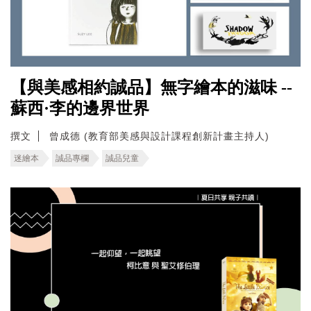
【與美感相約誠品】無字繪本的滋味 --
蘇西·李的邊界世界
撰文
曾成德 (教育部美感與設計課程創新計畫主持人)
迷繪本
誠品專欄
誠品兒童