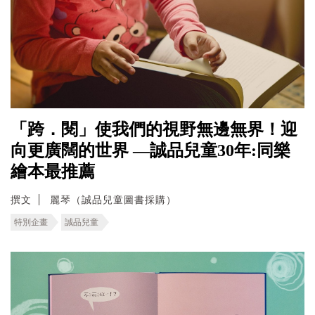
「跨．閱」使我們的視野無邊無界！迎
向更廣闊的世界 —誠品兒童30年:同樂
繪本最推薦
撰文
麗琴（誠品兒童圖書採購）
特別企畫
誠品兒童