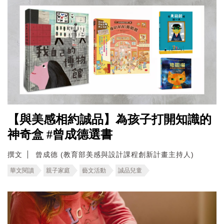
【與美感相約誠品】為孩子打開知識的
神奇盒 #曾成德選書
撰文
曾成德 (教育部美感與設計課程創新計畫主持人)
華文閱讀
親子家庭
藝文活動
誠品兒童