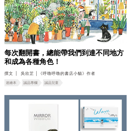
每次翻開書，總能帶我們到達不同地方
和成為各種角色！
撰文
吳欣芷 │《呼嚕呼嚕的書店小貓》作者
迷繪本
誠品專欄
誠品兒童