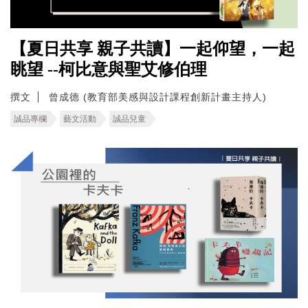
【夏日共享 親子共讀】一起仰望，一起
眺望 --柯比意與聖艾修伯理
撰文
曾成德 (教育部美感與設計課程創新計畫主持人)
誠品專欄
藝文活動
誠品兒童