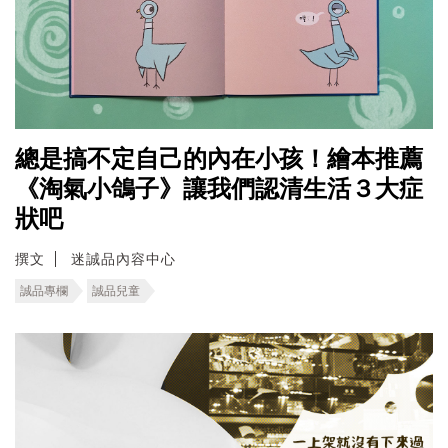
總是搞不定自己的內在小孩！繪本推薦
《淘氣小鴿子》讓我們認清生活３大症
狀吧
撰文
迷誠品內容中心
誠品專欄
誠品兒童