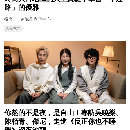
路」的優雅
撰文
迷誠品內容中心
人物專訪
你熬的不是夜，是自由！專訪吳曉樂、
陳栢青、傑尼，走進《反正你也不睡