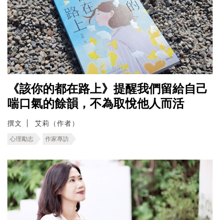
《該你的都在路上》提醒我們留給自己
喘口氣的餘韻，不為取悅他人而活
撰文
艾莉（作者）
心理勵志
作家專訪