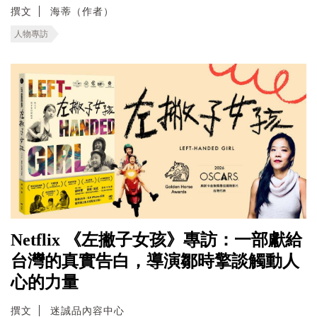
撰文
海蒂（作者）
人物專訪
Netflix 《左撇子女孩》專訪：一部獻給
台灣的真實告白，導演鄒時擎談觸動人
心的力量
撰文
迷誠品內容中心