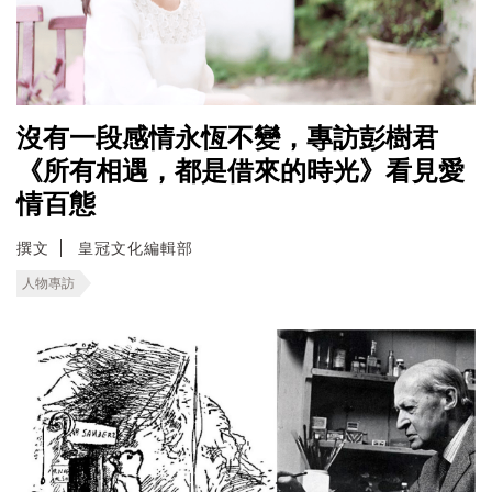
沒有一段感情永恆不變，專訪彭樹君
《所有相遇，都是借來的時光》看見愛
情百態
撰文
皇冠文化編輯部
人物專訪