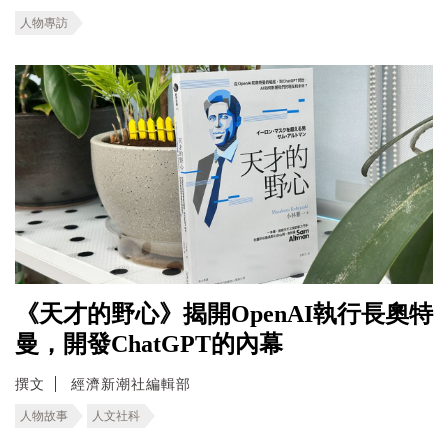
人物專訪
《天才的野心》揭開OpenAI執行長奧特
曼，開發ChatGPT的內幕
撰文
經濟新潮社編輯部
人物故事
人文社科