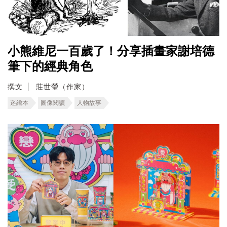
小熊維尼一百歲了！分享插畫家謝培德
筆下的經典角色
撰文
莊世瑩（作家）
迷繪本
圖像閱讀
人物故事