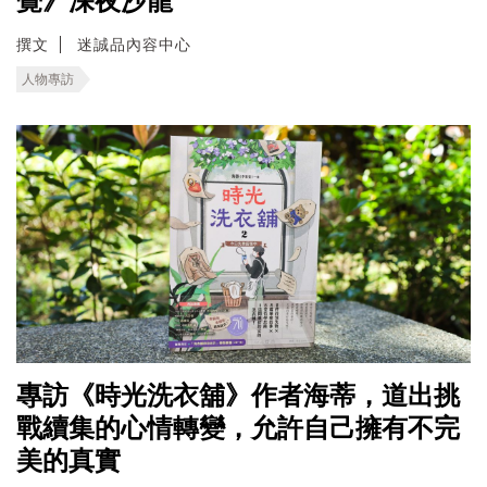
覺》深夜沙龍
撰文
迷誠品內容中心
人物專訪
專訪《時光洗衣舖》作者海蒂，道出挑
戰續集的心情轉變，允許自己擁有不完
美的真實