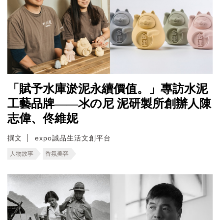
「賦予水庫淤泥永續價值。」專訪水泥
工藝品牌——氺の尼 泥研製所創辦人陳
志偉、佟維妮
撰文
expo誠品生活文創平台
人物故事
香氛美容