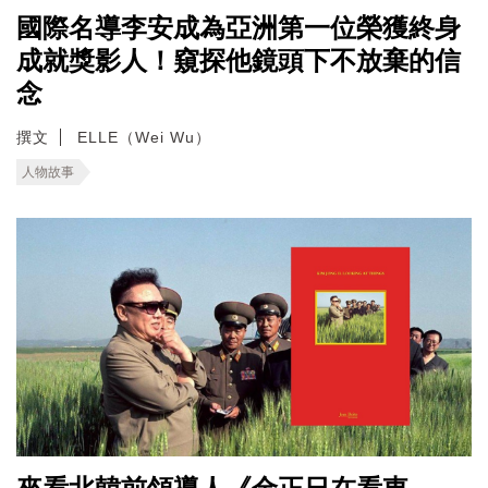
國際名導李安成為亞洲第一位榮獲終身
成就獎影人！窺探他鏡頭下不放棄的信
念
撰文
ELLE（Wei Wu）
人物故事