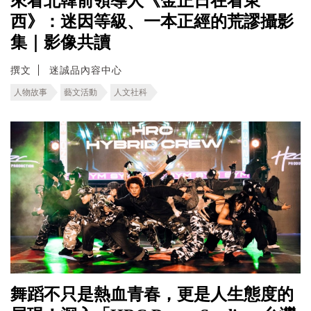
來看北韓前領導人《金正日在看東
西》：迷因等級、一本正經的荒謬攝影
集｜影像共讀
撰文
迷誠品內容中心
人物故事
藝文活動
人文社科
舞蹈不只是熱血青春，更是人生態度的