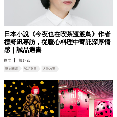
日本小說《今夜也在喫茶渡渡鳥》作者
標野凪專訪，從暖心料理中寄託深厚情
感｜誠品選書
撰文
標野凪
華文閱讀
誠品選書
人物故事