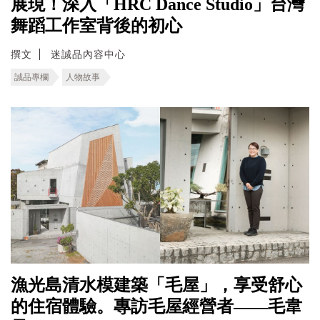
展現！深入「HRC Dance Studio」台灣
舞蹈工作室背後的初心
撰文
迷誠品內容中心
誠品專欄
人物故事
漁光島清水模建築「毛屋」，享受舒心
的住宿體驗。專訪毛屋經營者——毛韋