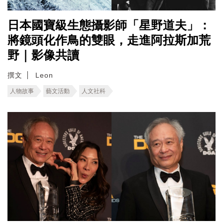
日本國寶級生態攝影師「星野道夫」：
將鏡頭化作鳥的雙眼，走進阿拉斯加荒
野｜影像共讀
撰文
Leon
人物故事
藝文活動
人文社科