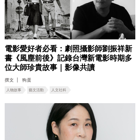
電影愛好者必看：劇照攝影師劉振祥新
書《風塵前後》記錄台灣新電影時期多
位大師珍貴故事｜影像共讀
撰文
狗蛋
人物故事
藝文活動
人文社科