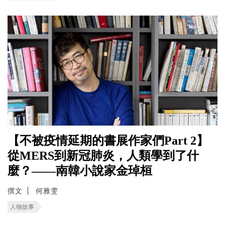
【不被疫情延期的書展作家們Part 2】
從MERS到新冠肺炎，人類學到了什
麼？——南韓小說家金琸桓
撰文
何雅雯
人物故事