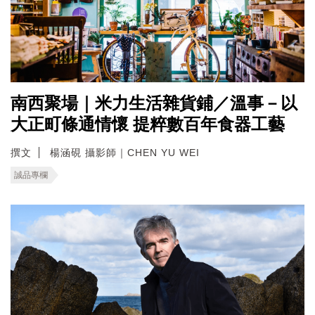
南西聚場｜米力生活雜貨鋪／溫事－以
大正町條通情懷 提粹數百年食器工藝
撰文
楊涵硯 攝影師｜CHEN YU WEI
誠品專欄