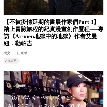
【不被疫情延期的書展作家們Part 3】
踏上冒險旅程的紀實漫畫創作歷程──專
訪《Ar-men地獄中的地獄》作者艾曼
紐．勒帕吉
撰文
江家華
人物故事