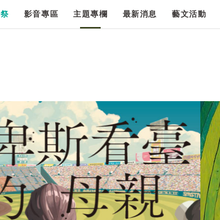
漫祭
影音專區
主題專欄
最新消息
藝文活動