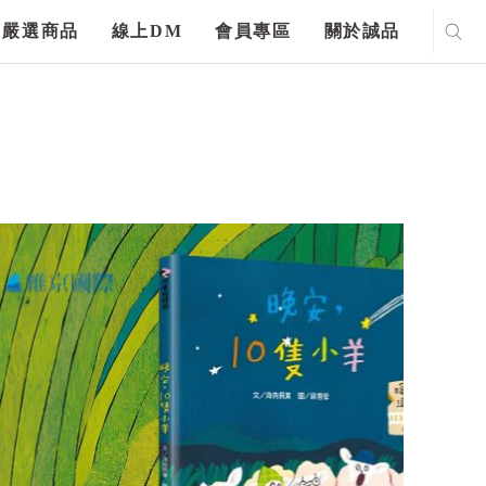
嚴選商品
線上DM
會員專區
關於誠品