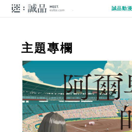
誠品動
主題專欄