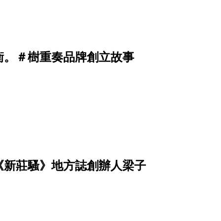
衡。＃樹重奏品牌創立故事
《新莊騷》地方誌創辦人梁子