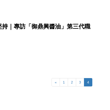
堅持｜專訪「御鼎興醬油」第三代職
«
1
2
3
4