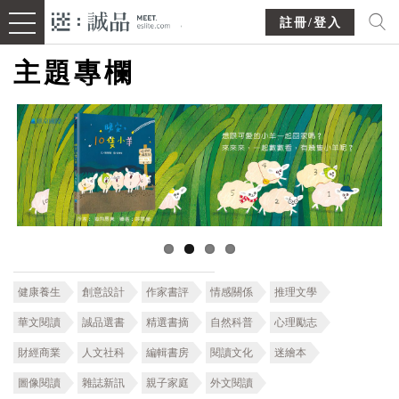
註冊/登入
主題專欄
健康養生
創意設計
作家書評
情感關係
推理文學
華文閱讀
誠品選書
精選書摘
自然科普
心理勵志
財經商業
人文社科
編輯書房
閱讀文化
迷繪本
圖像閱讀
雜誌新訊
親子家庭
外文閱讀