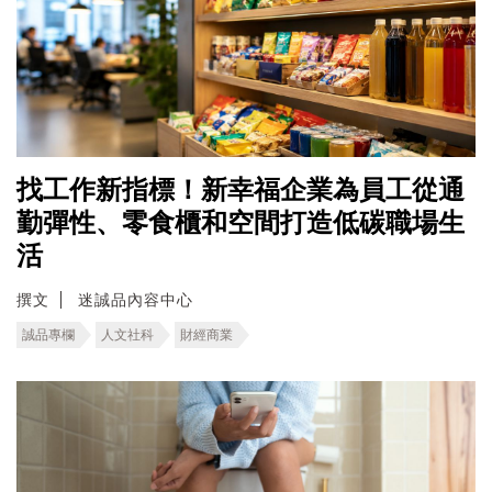
找工作新指標！新幸福企業為員工從通
勤彈性、零食櫃和空間打造低碳職場生
活
撰文
迷誠品內容中心
誠品專欄
人文社科
財經商業