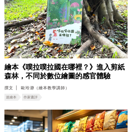
繪本《噗拉噗拉國在哪裡？》進入剪紙
森林，不同於數位繪圖的感官體驗
撰文
歐玲瀞（繪本教學講師）
迷繪本
作家書評