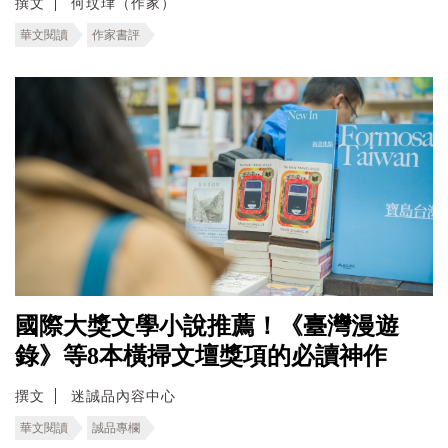
撰文
何玟珒（作家）
華文閱讀
作家書評
國際大獎文學小說推薦！《臺灣漫遊
錄》等8本橫掃文壇獎項的必讀神作
撰文
迷誠品內容中心
華文閱讀
誠品專欄