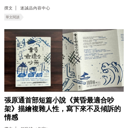
撰文
迷誠品內容中心
華文閱讀
張原通首部短篇小說《黃昏最適合吵
架》描繪複雜人性，寫下來不及傾訴的
情感