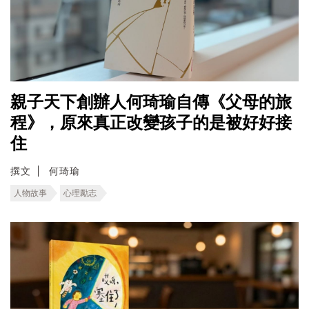
親子天下創辦人何琦瑜自傳《父母的旅
程》，原來真正改變孩子的是被好好接
住
撰文
何琦瑜
人物故事
心理勵志