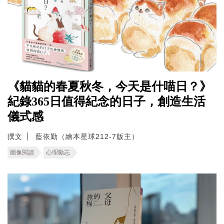
《貓貓的春夏秋冬，今天是什喵日？》
紀錄365日值得紀念的日子，創造生活
儀式感
撰文
藍依勤（繪本星球212-7版主）
圖像閱讀
心理勵志