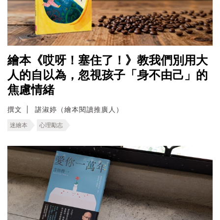
繪本《哎呀！塞住了！》教我們別用大
人的自以為，忽視孩子「身不由己」的
焦慮情緒
撰文
諶淑婷（繪本閱讀推廣人）
迷繪本
心理勵志