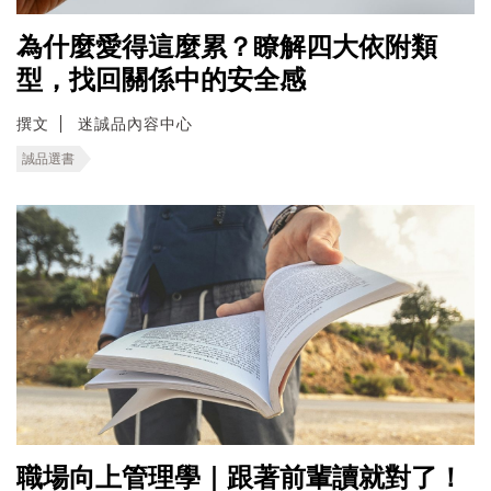
為什麼愛得這麼累？瞭解四大依附類
型，找回關係中的安全感
撰文
迷誠品內容中心
誠品選書
職場向上管理學｜跟著前輩讀就對了！