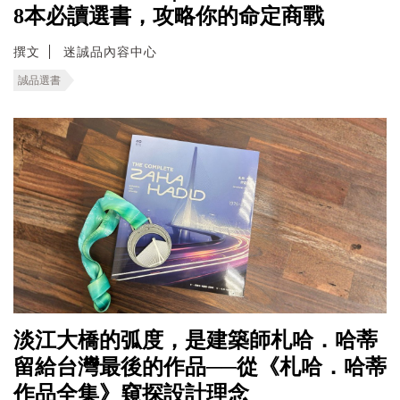
8本必讀選書，攻略你的命定商戰
撰文
迷誠品內容中心
誠品選書
淡江大橋的弧度，是建築師札哈．哈蒂
留給台灣最後的作品──從《札哈．哈蒂
作品全集》窺探設計理念