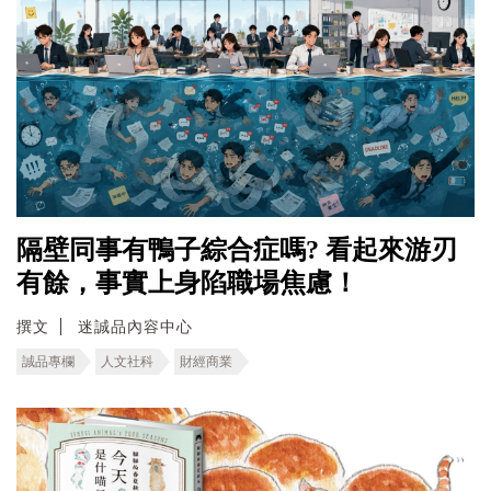
隔壁同事有鴨子綜合症嗎? 看起來游刃
有餘，事實上身陷職場焦慮！
撰文
迷誠品內容中心
誠品專欄
人文社科
財經商業