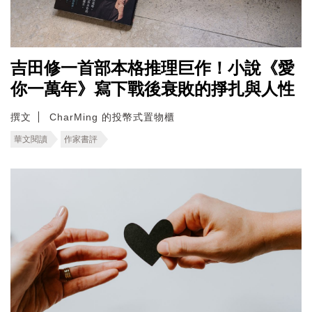
吉田修一首部本格推理巨作！小說《愛
你一萬年》寫下戰後衰敗的掙扎與人性
撰文
CharMing 的投幣式置物櫃
華文閱讀
作家書評