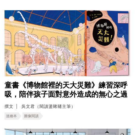
童書《博物館裡的天大災難》練習深呼
吸，陪伴孩子面對意外造成的無心之過
撰文
吳文君（閱讀盪鞦韆主筆）
迷繪本
圖像閱讀