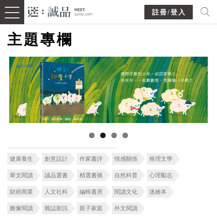
註冊/登入
主題專欄
健康養生
創意設計
作家書評
情感關係
推理文學
華文閱讀
誠品選書
精選書摘
自然科普
心理勵志
財經商業
人文社科
編輯書房
閱讀文化
迷繪本
圖像閱讀
雜誌新訊
親子家庭
外文閱讀