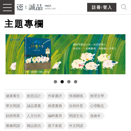
註冊/登入
主題專欄
健康養生
創意設計
作家書評
情感關係
推理文學
華文閱讀
誠品選書
精選書摘
自然科普
心理勵志
財經商業
人文社科
編輯書房
閱讀文化
迷繪本
圖像閱讀
雜誌新訊
親子家庭
外文閱讀