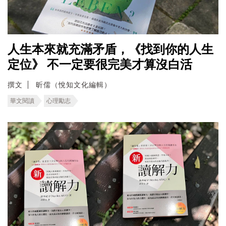
人生本來就充滿矛盾，《找到你的人生
定位》 不一定要很完美才算沒白活
撰文
昕儒（悅知文化編輯）
華文閱讀
心理勵志