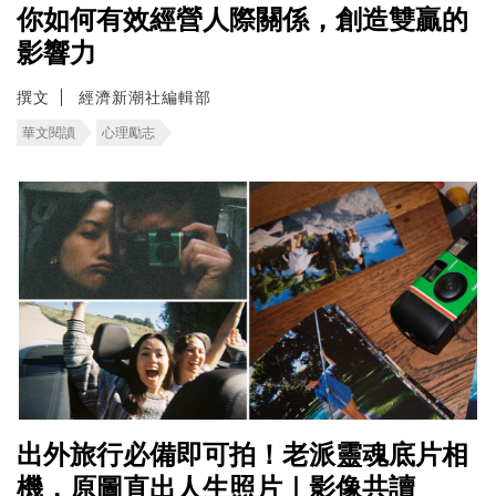
你如何有效經營人際關係，創造雙贏的
影響力
撰文
經濟新潮社編輯部
華文閱讀
心理勵志
出外旅行必備即可拍！老派靈魂底片相
機，原圖直出人生照片｜影像共讀