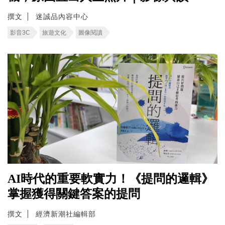
撰文
迷誠品內容中心
影音3C
旅遊文化
圖像閱讀
AI時代的重要軟實力！《提問的邏輯》
掌握獲得關鍵答案的提問
撰文
經濟新潮社編輯部