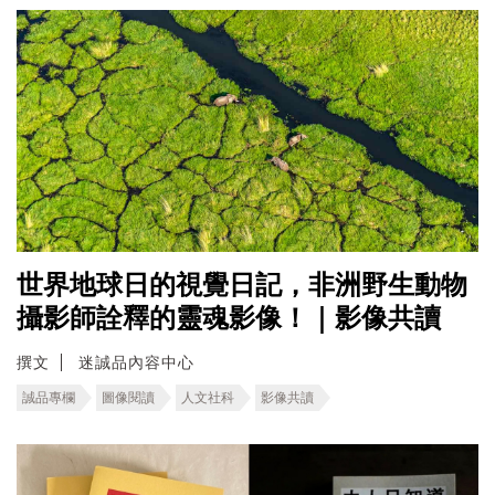
世界地球日的視覺日記，非洲野生動物
攝影師詮釋的靈魂影像！｜影像共讀
撰文
迷誠品內容中心
誠品專欄
圖像閱讀
人文社科
影像共讀