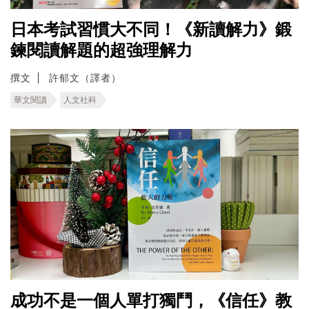
日本考試習慣大不同！《新讀解力》鍛
鍊閱讀解題的超強理解力
撰文
許郁文（譯者）
華文閱讀
人文社科
成功不是一個人單打獨鬥，《信任》教