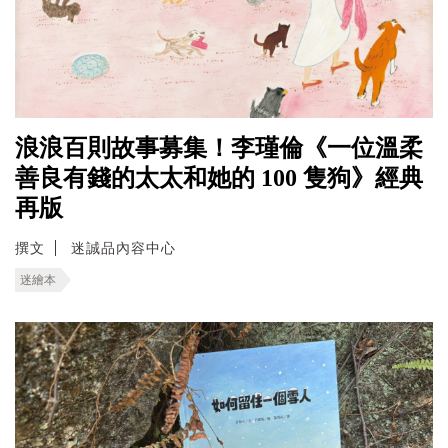
浪浪百則故事募集！李瑾倫《一位溫柔
善良有錢的太太和她的 100 隻狗》經典
再版
撰文
迷誠品內容中心
迷繪本