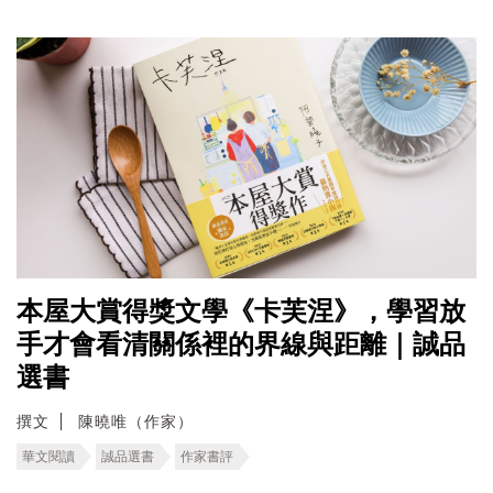
本屋大賞得獎文學《卡芙涅》，學習放
手才會看清關係裡的界線與距離｜誠品
選書
撰文
陳曉唯（作家）
華文閱讀
誠品選書
作家書評