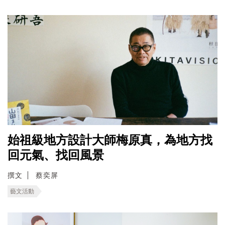
始祖級地方設計大師梅原真，為地方找
回元氣、找回風景
撰文
蔡奕屏
藝文活動