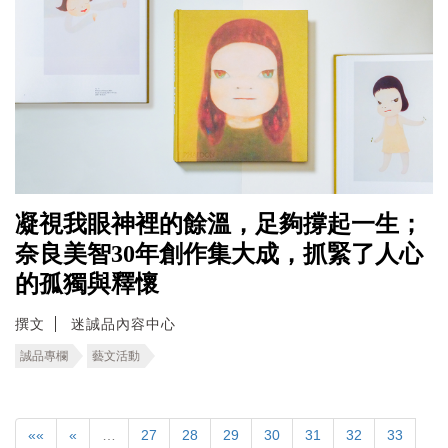
凝視我眼神裡的餘溫，足夠撐起一生；
奈良美智30年創作集大成，抓緊了人心
的孤獨與釋懷
撰文
迷誠品內容中心
誠品專欄
藝文活動
««
«
…
27
28
29
30
31
32
33