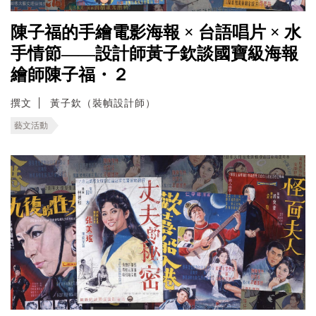
陳子福的手繪電影海報 × 台語唱片 × 水
手情節——設計師黃子欽談國寶級海報
繪師陳子福・２
撰文
黃子欽（裝幀設計師）
藝文活動