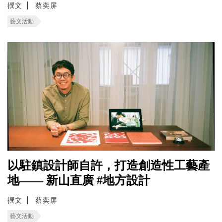
撰文
蔡奕屏
藝文活動
以駐鎮設計師自許，打造創造性工藝產
地—— 新山直廣 #地方設計
撰文
蔡奕屏
藝文活動