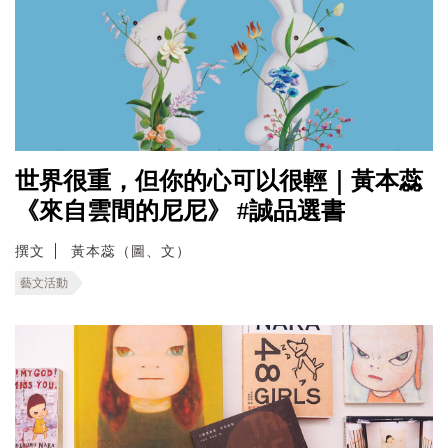
世界很重，但你的心可以很輕｜黃本蕊
《來自雲間的尼尼》 #誠品選書
撰文
黃本蕊（圖、文）
藝文活動