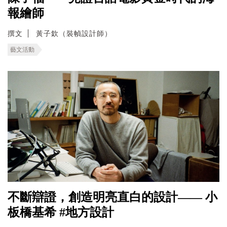
報繪師
撰文
黃子欽（裝幀設計師）
藝文活動
不斷辯證，創造明亮直白的設計—— 小
板橋基希 #地方設計