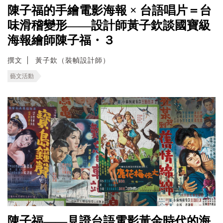
陳子福的手繪電影海報 × 台語唱片＝台
味滑稽變形——設計師黃子欽談國寶級
海報繪師陳子福・３
撰文
黃子欽（裝幀設計師）
藝文活動
陳子福——見證台語電影黃金時代的海