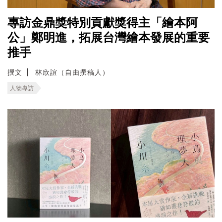
專訪金鼎獎特別貢獻獎得主「繪本阿
公」鄭明進，拓展台灣繪本發展的重要
推手
撰文
林欣誼（自由撰稿人）
人物專訪