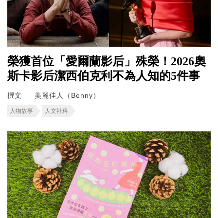
榮獲首位「愛爾蘭影后」殊榮！2026奧
斯卡影后潔西伯克利不為人知的5件事
撰文
美麗佳人（Benny）
人物故事
人文社科