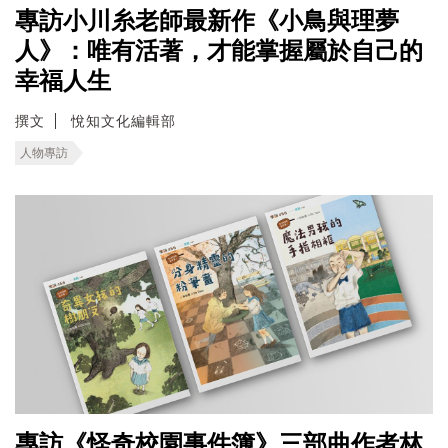
專訪小川糸老師最新作《小鳥與理夢
人》：唯有活著，才能掌握屬於自己的
幸福人生
撰文
悅知文化編輯部
人物專訪
專訪《怪奇校園事件簿》三部曲作者林