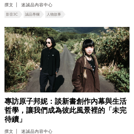
撰文
迷誠品內容中心
影音3C
誠品專欄
人物故事
專訪原子邦妮：談新書創作內幕與生活
哲學，讓我們成為彼此風景裡的「未完
待續」
撰文
迷誠品內容中心