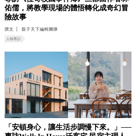
佑儒，將教學現場的體悟轉化成奇幻冒
險故事
撰文
親子天下編輯團隊
人物專訪
「安頓身心，讓生活步調慢下來。」──