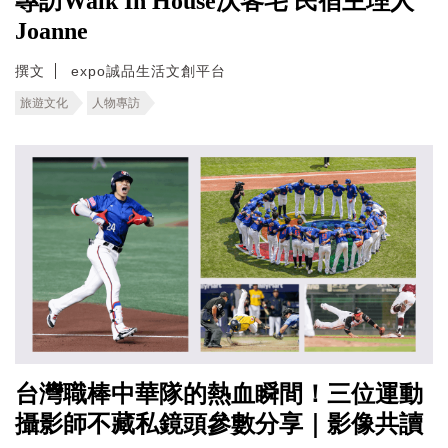
專訪Walk In House沃客宅 民宿主理人
Joanne
撰文
expo誠品生活文創平台
旅遊文化
人物專訪
台灣職棒中華隊的熱血瞬間！三位運動
攝影師不藏私鏡頭參數分享｜影像共讀