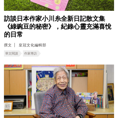
訪談日本作家小川糸全新日記散文集
《綠豌豆的秘密》，紀錄心靈充滿喜悅
的日常
撰文
皇冠文化編輯部
華文閱讀
作家專訪