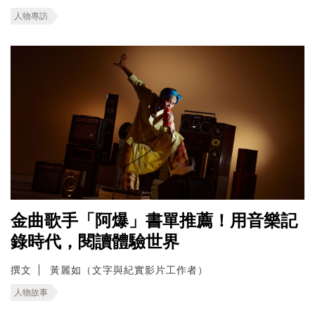
人物專訪
金曲歌手「阿爆」書單推薦！用音樂記
錄時代，閱讀體驗世界
撰文
黃麗如（文字與紀實影片工作者）
人物故事