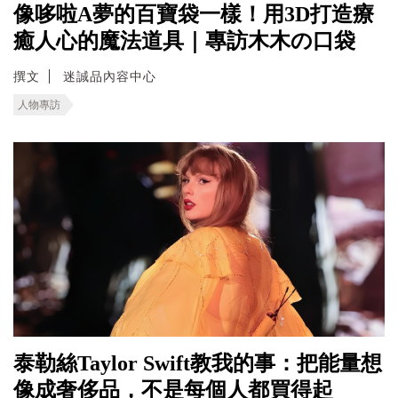
像哆啦A夢的百寶袋一樣！用3D打造療
癒人心的魔法道具｜專訪木木の口袋
撰文
迷誠品內容中心
人物專訪
泰勒絲Taylor Swift教我的事：把能量想
像成奢侈品，不是每個人都買得起