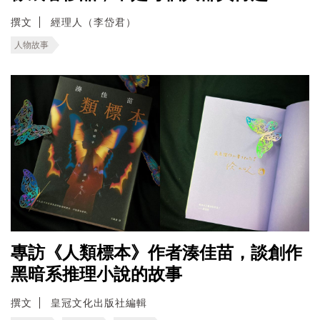
撰文
經理人（李岱君）
人物故事
專訪《人類標本》作者湊佳苗，談創作
黑暗系推理小說的故事
撰文
皇冠文化出版社編輯