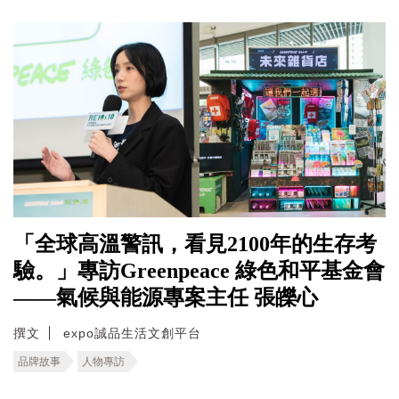
「全球高溫警訊，看見2100年的生存考
驗。」專訪Greenpeace 綠色和平基金會
——氣候與能源專案主任 張皪心
撰文
expo誠品生活文創平台
品牌故事
人物專訪