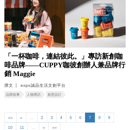
「一杯咖啡，連結彼此。」專訪新創咖
啡品牌——CUPPY咖彼創辦人兼品牌行
銷 Maggie
撰文
expo誠品生活文創平台
品牌故事
人物專訪
創意設計
««
«
…
2
3
4
5
6
7
8
9
10
11
…
»
»»