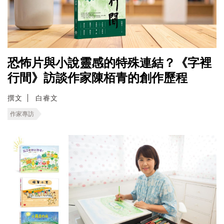
恐怖片與小說靈感的特殊連結？《字裡
行間》訪談作家陳栢青的創作歷程
撰文
白睿文
作家專訪