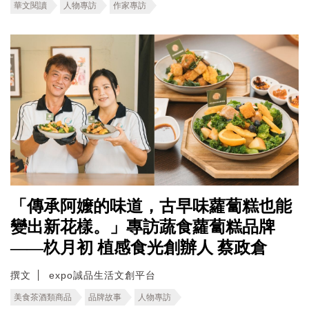
華文閱讀
人物專訪
作家專訪
「傳承阿嬤的味道，古早味蘿蔔糕也能
變出新花樣。」專訪蔬食蘿蔔糕品牌
——杦月初 植感食光創辦人 蔡政倉
撰文
expo誠品生活文創平台
美食茶酒類商品
品牌故事
人物專訪