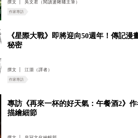
撰文
吳文君（閱讀盪鞦韆主筆）
作家專訪
《星際大戰》即將迎向50週年！傳記漫
秘密
撰文
江灝（譯者）
作家專訪
專訪《再來一杯的好天氣：午餐酒2》
描繪細節
撰文
皇冠文化編輯部