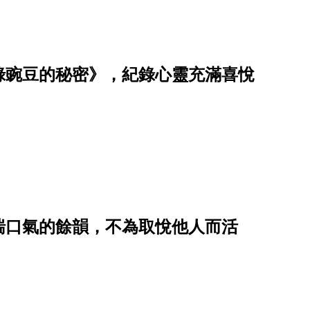
綠豌豆的秘密》，紀錄心靈充滿喜悅
喘口氣的餘韻，不為取悅他人而活