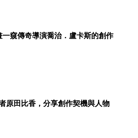
畫一窺傳奇導演喬治．盧卡斯的創作
作者原田比香，分享創作契機與人物