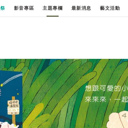
漫祭
影音專區
主題專欄
最新消息
藝文活動