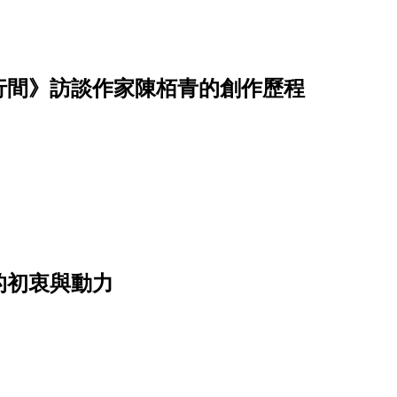
行間》訪談作家陳栢青的創作歷程
的初衷與動力