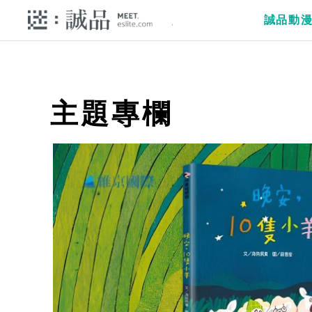
誠品動
主題專欄