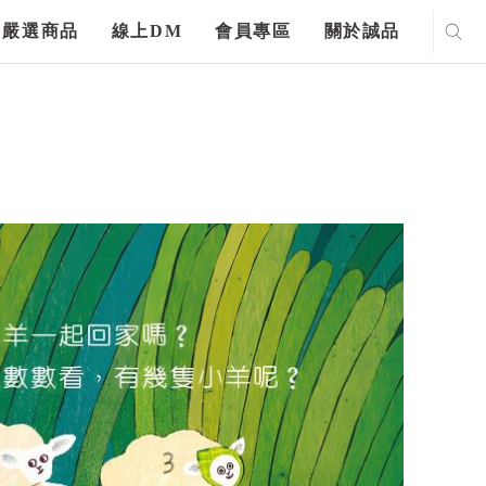
嚴選商品
線上DM
會員專區
關於誠品