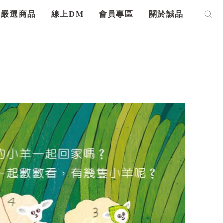
嚴選商品
線上DM
會員專區
關於誠品