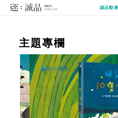
誠品動
主題專欄