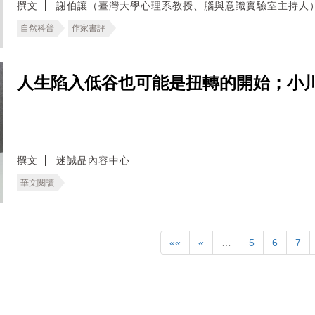
撰文
謝伯讓（臺灣大學心理系教授、腦與意識實驗室主持人
自然科普
作家書評
人生陷入低谷也可能是扭轉的開始；小
撰文
迷誠品內容中心
華文閱讀
««
«
…
5
6
7