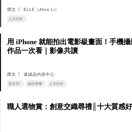
撰文
ELLE（Alice Li）
人文社科
用 iPhone 就能拍出電影級畫面！手機攝
作品一次看｜影像共讀
撰文
迷誠品內容中心
影音3C
誠品專欄
人文社科
職人選物賞：創意交織尋禮║十大質感