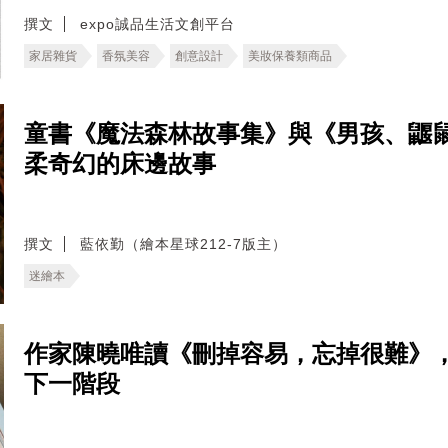
撰文
expo誠品生活文創平台
家居雜貨
香氛美容
創意設計
美妝保養類商品
童書《魔法森林故事集》與《男孩、鼴
柔奇幻的床邊故事
撰文
藍依勤（繪本星球212-7版主）
迷繪本
作家陳曉唯讀《刪掉容易，忘掉很難》
下一階段