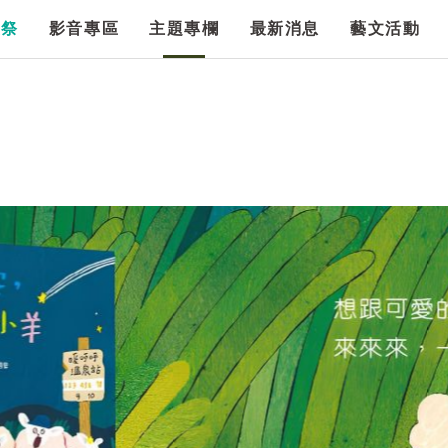
漫祭
影音專區
主題專欄
最新消息
藝文活動