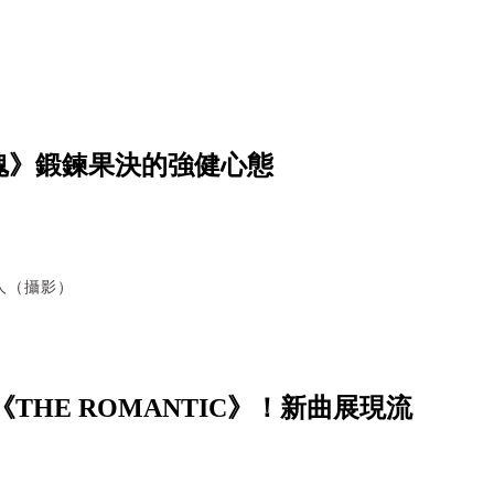
魂》鍛鍊果決的強健心態
人（攝影）
輯《THE ROMANTIC》！新曲展現流