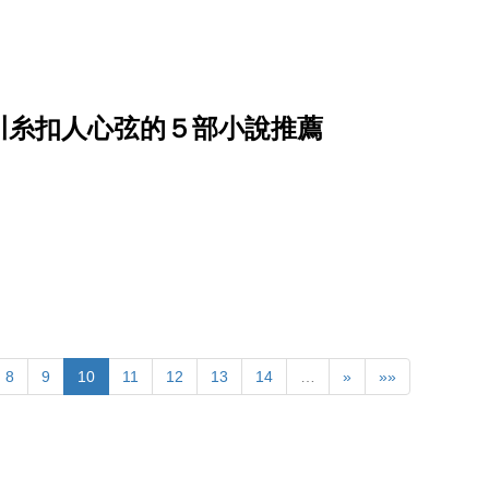
）
川糸扣人心弦的５部小說推薦
8
9
10
11
12
13
14
…
»
»»