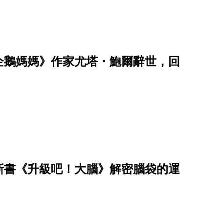
企鵝媽媽》作家尤塔・鮑爾辭世，回
新書《升級吧！大腦》解密腦袋的運