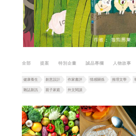
全部
提案
特別企畫
誠品專欄
人物故事
健康養生
創意設計
作家書評
情感關係
推理文學
雜誌新訊
親子家庭
外文閱讀