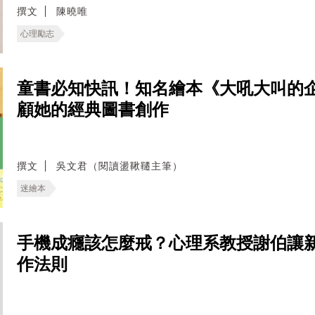
撰文
陳曉唯
心理勵志
童書必知快訊！知名繪本《大吼大叫的
顧她的經典圖書創作
撰文
吳文君（閱讀盪鞦韆主筆）
迷繪本
手機成癮該怎麼戒？心理系教授謝伯讓
作法則