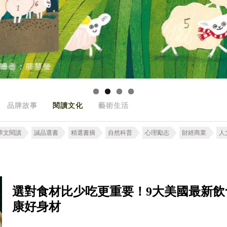
品牌故事
閱讀文化
藝術生活
華文閱讀
誠品選書
精選書摘
自然科普
心理勵志
財經商業
人
選對食材比少吃更重要！9大美國最新
康好身材