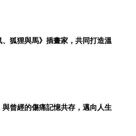
鼠、狐狸與馬》插畫家，共同打造溫
，與曾經的傷痛記憶共存，邁向人生