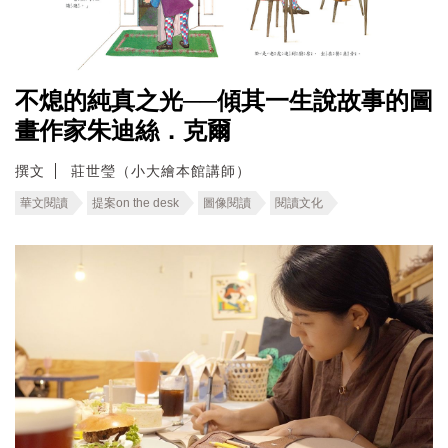
不熄的純真之光──傾其一生說故事的圖
畫作家朱迪絲．克爾
撰文
莊世瑩（小大繪本館講師）
華文閱讀
提案on the desk
圖像閱讀
閱讀文化