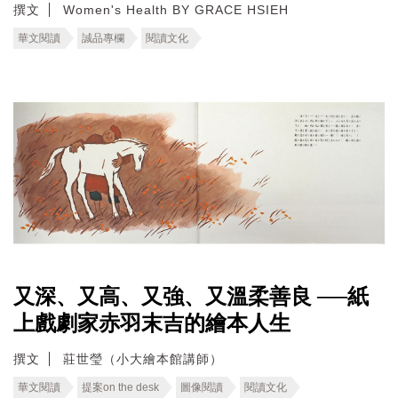
撰文
Women's Health BY GRACE HSIEH
華文閱讀
誠品專欄
閱讀文化
又深、又高、又強、又溫柔善良 ──紙
上戲劇家赤羽末吉的繪本人生
撰文
莊世瑩（小大繪本館講師）
華文閱讀
提案on the desk
圖像閱讀
閱讀文化