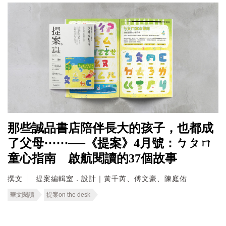
那些誠品書店陪伴長大的孩子，也都成
了父母⋯⋯──《提案》4月號：ㄅㄆㄇ
童心指南 啟航閱讀的37個故事
撰文
提案編輯室．設計｜黃千芮、傅文豪、陳庭佑
華文閱讀
提案on the desk