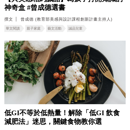
神奇盒 #曾成德選書
撰文
曾成德 (教育部美感與設計課程創新計畫主持人)
華文閱讀
親子家庭
藝文活動
誠品兒童
低GI不等於低熱量！解除「低GI 飲食
減肥法」迷思，關鍵食物教你選