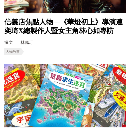
信義店焦點人物—《華燈初上》導演連
奕琦X總製作人暨女主角林心如專訪
撰文
林佩玗
人物故事