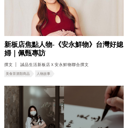
新板店焦點人物-《安永鮮物》台灣好媳
婦｜佩甄專訪
撰文
誠品生活新板店Ｘ安永鮮物聯合撰文
美食茶酒類商品
人物故事