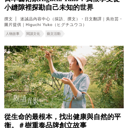
小縫隙裡探勘自己未知的世界
撰文
迷誠品內容中心（採訪、撰文）・日文翻譯｜吳欣芸・
圖片提供｜Higuchi Yuko（ヒグチユウコ）
人物故事
閱讀文化
藝文活動
從生命的最根本，找出健康與自然的平
衡。＃樹重奏品牌創立故事