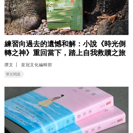
練習向過去的遺憾和解：小說《時光倒
轉之神》重回當下，踏上自我救贖之旅
撰文
皇冠文化編輯部
華文閱讀