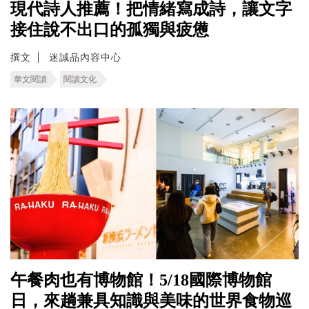
現代詩人推薦！把情緒寫成詩，讓文字
接住說不出口的孤獨與疲憊
撰文
迷誠品內容中心
華文閱讀
閱讀文化
午餐肉也有博物館！5/18國際博物館
日，來趟兼具知識與美味的世界食物巡