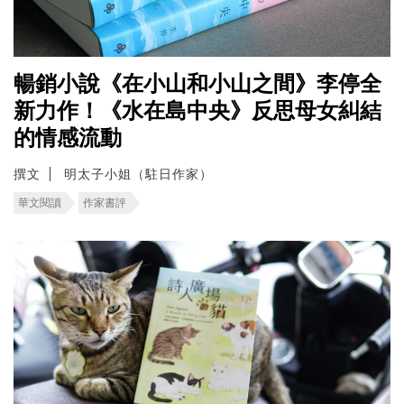
暢銷小說《在小山和小山之間》李停全
新力作！《水在島中央》反思母女糾結
的情感流動
撰文
明太子小姐（駐日作家）
華文閱讀
作家書評