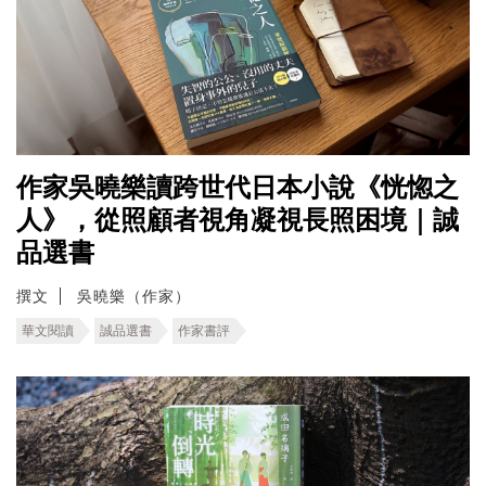
作家吳曉樂讀跨世代日本小說《恍惚之
人》，從照顧者視角凝視長照困境｜誠
品選書
撰文
吳曉樂（作家）
華文閱讀
誠品選書
作家書評