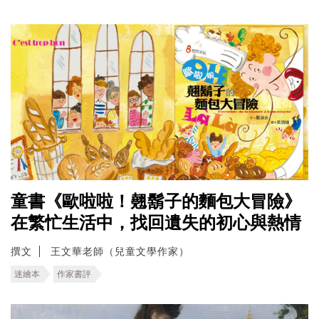
童書《歐啦啦！翹鬍子的麵包大冒險》
在繁忙生活中，找回遺失的初心與熱情
撰文
王文華老師（兒童文學作家）
迷繪本
作家書評