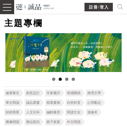
註冊/登入
主題專欄
健康養生
創意設計
作家書評
情感關係
推理文學
華文閱讀
誠品選書
精選書摘
自然科普
心理勵志
財經商業
人文社科
編輯書房
閱讀文化
迷繪本
圖像閱讀
雜誌新訊
親子家庭
外文閱讀