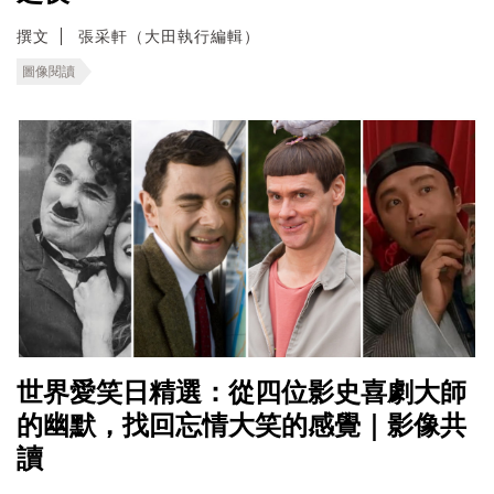
撰文
張采軒（大田執行編輯）
圖像閱讀
世界愛笑日精選：從四位影史喜劇大師
的幽默，找回忘情大笑的感覺｜影像共
讀