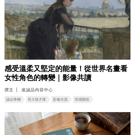
感受溫柔又堅定的能量！從世界名畫看
女性角色的轉變｜影像共讀
撰文
迷誠品內容中心
誠品專欄
長大後才懂
影像共讀
情感關係