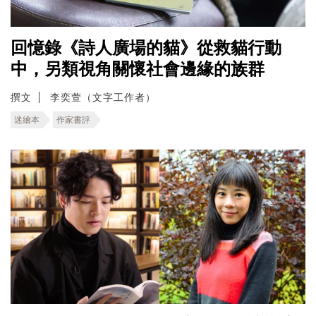
回憶錄《詩人廣場的貓》從救貓行動
中，另類視角關懷社會邊緣的族群
撰文
李奕萱（文字工作者）
迷繪本
作家書評