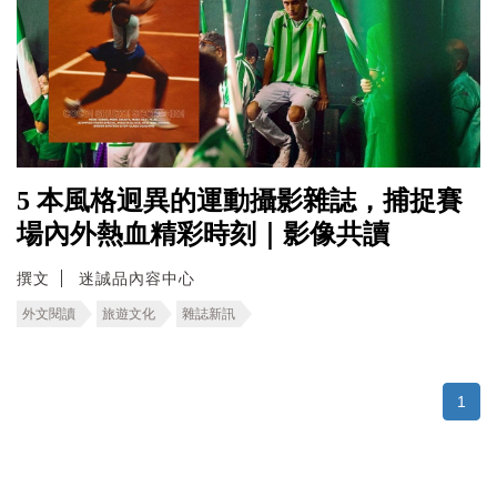
5 本風格迥異的運動攝影雜誌，捕捉賽
場內外熱血精彩時刻｜影像共讀
撰文
迷誠品內容中心
外文閱讀
旅遊文化
雜誌新訊
1